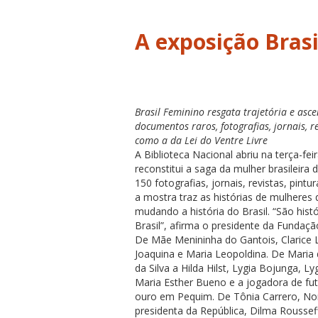
A exposição Bras
Brasil Feminino resgata trajetória e asc
documentos raros, fotografias, jornais, r
como a da Lei do Ventre Livre
A Biblioteca Nacional abriu na terça-fei
reconstitui a saga da mulher brasileira
150 fotografias, jornais, revistas, pin
a mostra traz as histórias de mulheres 
mudando a história do Brasil. “São his
Brasil”, afirma o presidente da Fundaç
De Mãe Menininha do Gantois, Clarice L
Joaquina e Maria Leopoldina. De Maria
da Silva a Hilda Hilst, Lygia Bojunga, 
Maria Esther Bueno e a jogadora de fu
ouro em Pequim. De Tônia Carrero, Nor
presidenta da República, Dilma Rousseff