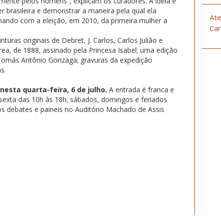
lmente pelos homens”, explicam os curadores. A ideia é
r brasileira e demonstrar a maneira pela qual ela
Ate
nando com a eleição, em 2010, da primeira mulher a
Car
turas originais de Debret, J. Carlos, Carlos Julião e
urea, de 1888, assinado pela Princesa Isabel; uma edição
e Tomás Antônio Gonzaga; gravuras da expedição
s.
nesta quarta-feira, 6 de julho.
A entrada é franca e
a sexta das 10h às 18h; sábados, domingos e feriados
s debates e paineis no Auditório Machado de Assis