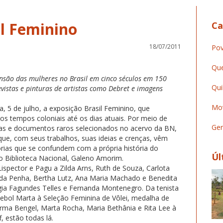
il Feminino
Ca
18/07/2011
Pov
Que
ensão das mulheres no Brasil em cinco séculos em 150
Qui
evistas e pinturas de artistas como Debret e imagens
Mov
ra, 5 de julho, a exposição Brasil Feminino, que
 dos tempos coloniais até os dias atuais. Por meio de
Ger
turas e documentos raros selecionados no acervo da BN,
que, com seus trabalhos, suas ideias e crenças, vêm
tórias que se confundem com a própria história do
Úl
ão Biblioteca Nacional, Galeno Amorim.
ispector e Pagu a Zilda Arns, Ruth de Souza, Carlota
 da Penha, Bertha Lutz, Ana Maria Machado e Benedita
Lygia Fagundes Telles e Fernanda Montenegro. Da tenista
tebol Marta à Seleção Feminina de Vôlei, medalha de
ma Bengel, Marta Rocha, Maria Bethânia e Rita Lee à
, estão todas lá.