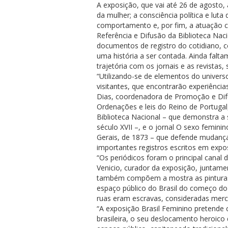
A exposição, que vai até 26 de agosto,
da mulher; a consciência política e luta 
comportamento e, por fim, a atuação cie
Referência e Difusão da Biblioteca Nacio
documentos de registro do cotidiano, c
uma história a ser contada. Ainda falta
trajetória com os jornais e as revistas,
“Utilizando-se de elementos do univers
visitantes, que encontrarão experiências
Dias, coordenadora de Promoção e Difu
Ordenações e leis do Reino de Portugal
Biblioteca Nacional – que demonstra a 
século XVII –, e o jornal O sexo femin
Gerais, de 1873 – que defende mudança
importantes registros escritos em expo
“Os periódicos foram o principal canal
Venicio, curador da exposição, juntam
também compõem a mostra as pinturas d
espaço público do Brasil do começo do
ruas eram escravas, consideradas merc
“A exposição Brasil Feminino pretende 
brasileira, o seu deslocamento heroico