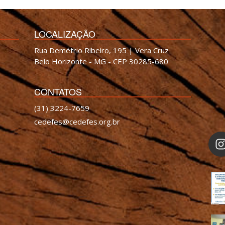
LOCALIZAÇÃO
Rua Demétrio Ribeiro, 195 | Vera Cruz
Belo Horizonte - MG - CEP 30285-680
CONTATOS
(31) 3224-7659
cedefes@cedefes.org.br