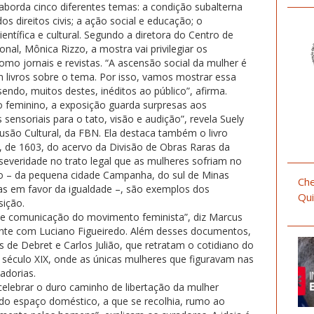
 aborda cinco diferentes temas: a condição subalterna
dos direitos civis; a ação social e educação; o
ntífica e cultural. Segundo a diretora do Centro de
nal, Mônica Rizzo, a mostra vai privilegiar os
omo jornais e revistas. “A ascensão social da mulher é
m livros sobre o tema. Por isso, vamos mostrar essa
 sendo, muitos destes, inéditos ao público”, afirma.
o feminino, a exposição guarda surpresas aos
 sensoriais para o tato, visão e audição”, revela Suely
são Cultural, da FBN. Ela destaca também o livro
, de 1603, do acervo da Divisão de Obras Raras da
severidade no trato legal que as mulheres sofriam no
ino – da pequena cidade Campanha, do sul de Minas
Che
s em favor da igualdade –, são exemplos dos
Qui
sição.
 de comunicação do movimento feminista”, diz Marcus
ente com Luciano Figueiredo. Além desses documentos,
e Debret e Carlos Julião, que retratam o cotidiano do
 século XIX, onde as únicas mulheres que figuravam nas
adorias.
celebrar o duro caminho de libertação da mulher
 do espaço doméstico, a que se recolhia, rumo ao