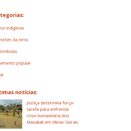
tegorias:
os indígenas
stões da terra
lombolas
imento popular
al
timas notícias:
Justiça determina força-
tarefa para enfrentar
crise humanitária dos
Maxakali em Minas Gerais