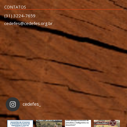
CONTATOS
(31) 3224-7659
cedefes@cedefes.org.br
cedefes_