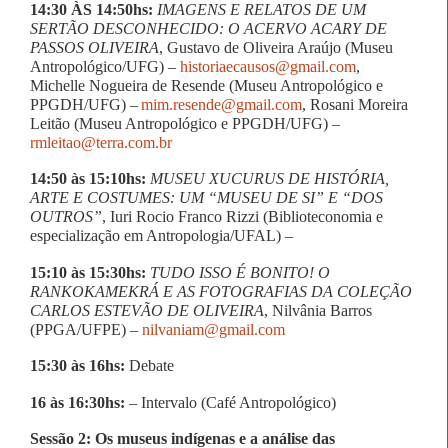
14:30 ÀS 14:50hs:
IMAGENS E RELATOS DE UM
SERTÃO DESCONHECIDO: O ACERVO ACARY DE
PASSOS OLIVEIRA
, Gustavo de Oliveira Araújo (Museu
Antropológico/UFG) –
historiaecausos@gmail.com
,
Michelle Nogueira de Resende (Museu Antropológico e
PPGDH/UFG) –
mim.resende@gmail.com
, Rosani Moreira
Leitão (Museu Antropológico e PPGDH/UFG) –
rmleitao@terra.com.br
14:50 às 15:10hs:
MUSEU XUCURUS DE HISTÓRIA,
ARTE E COSTUMES: UM “MUSEU DE SI” E “DOS
OUTROS”
,
Iuri Rocio Franco Rizzi (Biblioteconomia e
especialização em Antropologia/UFAL) –
15:10 às 15:30hs:
TUDO ISSO É BONITO!
O
RANKOKAMEKRÁ E AS FOTOGRAFIAS DA COLEÇÃO
CARLOS ESTEVÃO DE OLIVEIRA
, Nilvânia Barros
(PPGA/UFPE) –
nilvaniam@gmail.com
15:30 às 16hs:
Debate
16 às 16:30hs:
– Intervalo (Café Antropológico)
Sessão 2: Os museus indígenas e a análise das