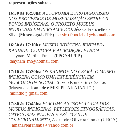
representações sobre si
16:30 às 16:50hs:
AUTONOMIA E PROTAGONISMO
NOS PROCESSOS DE MUSEALIZAÇÃO ENTRE OS
POVOS INDÍGENAS: O PROJETO MUSEUS
INDÍGENAS EM PERNAMBUCO
, Jéssica Francielle da
Silva (Museóloga/UFPE) –
jessica.francielle1@hotmail.com
16:50 às 17:10hs:
MUSEU INDÍGENA JENIPAPO-
KANINDÉ: CULTURA E AFIRMAÇÃO ÉTNICA
,
Thaynara Martins Freitas (PPGA/UFPB) –
thaynara_mf@hotmail.com
17:10 às 17:30hs:
OS KANINDÉ NO CEARÁ: O MUSEU
INDÍGENA
COMO UMA EXPERIÊNCIA EM
MUSEOLOGIA SOCIAL
, Suzenalson da Silva Santos
(Museu dos Kanindé e MISI PITAKAJA/UFC) –
mkindio@gmail.com
17:30 às 17:45hs:
POR UMA ANTROPOLOGIA DOS
MUSEUS INDÍGENAS: REFLEXÕES ETNOGRÁFICAS,
CATEGORIAS NATIVAS E PRÁTICAS DE
COLECIONAMENTO
, Alexandre Oliveira Gomes (URCA)
–
amanayparangaba@yahoo.com.br