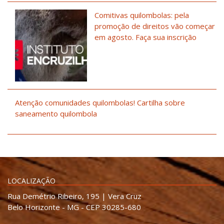
Comitivas quilombolas: pela
promoção de direitos vão começar
em agosto. Faça sua inscrição
Atenção comunidades quilombolas! Cartilha sobre
saneamento quilombola
LOCALIZAÇÃO
Rua Demétrio Ribeiro, 195 | Vera Cruz
Belo Horizonte - MG - CEP 30285-680