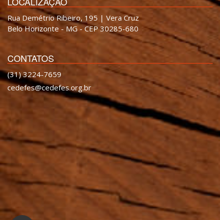
LOCALIZAÇÃO
Rua Demétrio Ribeiro, 195 | Vera Cruz
Belo Horizonte - MG - CEP 30285-680
CONTATOS
(31) 3224-7659
cedefes@cedefes.org.br