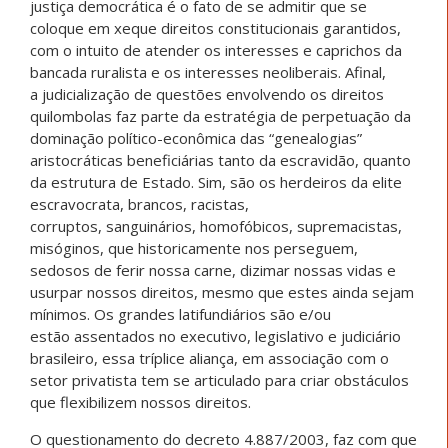
justiça democrática é o fato de se admitir que se
coloque em xeque direitos constitucionais garantidos,
com o intuito de atender os interesses e caprichos da
bancada ruralista e os interesses neoliberais. Afinal,
a judicialização de questões envolvendo os direitos
quilombolas faz parte da estratégia de perpetuação da
dominação político-econômica das “genealogias”
aristocráticas beneficiárias tanto da escravidão, quanto
da estrutura de Estado. Sim, são os herdeiros da elite
escravocrata, brancos, racistas,
corruptos, sanguinários, homofóbicos, supremacistas,
misóginos, que historicamente nos perseguem,
sedosos de ferir nossa carne, dizimar nossas vidas e
usurpar nossos direitos, mesmo que estes ainda sejam
mínimos. Os grandes latifundiários são e/ou
estão assentados no executivo, legislativo e judiciário
brasileiro, essa tríplice aliança, em associação com o
setor privatista tem se articulado para criar obstáculos
que flexibilizem nossos direitos.
O questionamento do decreto 4.887/2003, faz com que