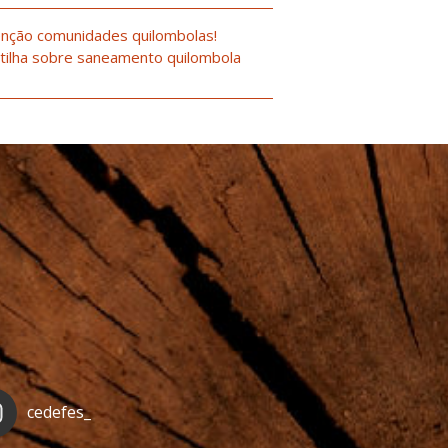
nção comunidades quilombolas!
tilha sobre saneamento quilombola
cedefes_