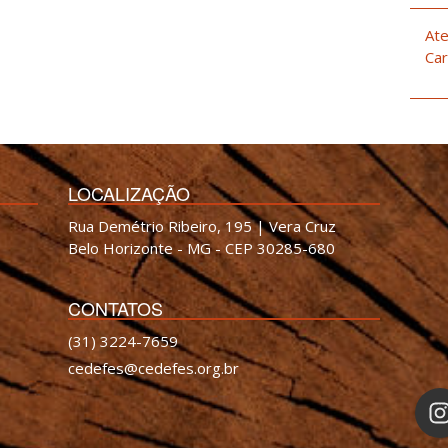
Ate
Car
LOCALIZAÇÃO
Rua Demétrio Ribeiro, 195 | Vera Cruz
Belo Horizonte - MG - CEP 30285-680
CONTATOS
(31) 3224-7659
cedefes@cedefes.org.br