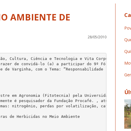
IO AMBIENTE DE
Ca
Pov
28/05/2010
Que
Qui
ão, Cultura, Ciência e Tecnologia e Vita Corpus

Mov
razer de convidá-lo (a) a participar do 9º Fórum de

e de Varginha, com o Tema: “Responsabilidade

Ger
Úl
stre em Agronomia (Fitotecnia) pela Universidade

mente é pesquisador da Fundação Procafé. , atuando

mas: nitrogênio, perdas por volatilização, café,

ras de Herbicidas no Meio Ambiente
