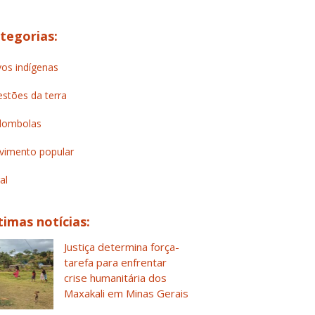
tegorias:
os indígenas
stões da terra
lombolas
imento popular
al
timas notícias:
Justiça determina força-
tarefa para enfrentar
crise humanitária dos
Maxakali em Minas Gerais