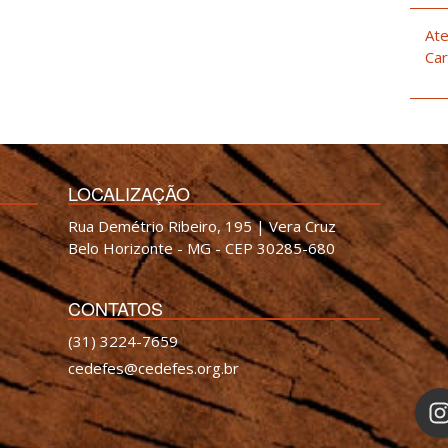
Ate
Car
LOCALIZAÇÃO
Rua Demétrio Ribeiro, 195 | Vera Cruz
Belo Horizonte - MG - CEP 30285-680
CONTATOS
(31) 3224-7659
cedefes@cedefes.org.br