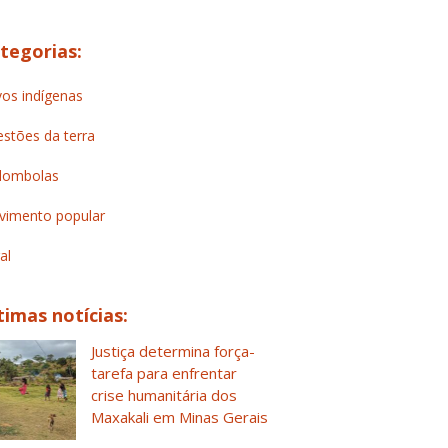
tegorias:
os indígenas
stões da terra
lombolas
imento popular
al
timas notícias:
Justiça determina força-
tarefa para enfrentar
crise humanitária dos
Maxakali em Minas Gerais