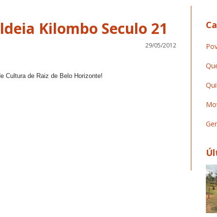
Ca
29/05/2012
Pov
Que
de Cultura de Raiz de Belo Horizonte!
Qui
Mov
Ger
Úl