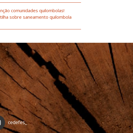
nção comunidades quilombolas!
tilha sobre saneamento quilombola
cedefes_