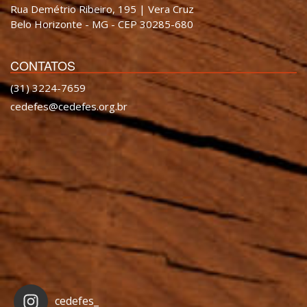
Rua Demétrio Ribeiro, 195 | Vera Cruz
Belo Horizonte - MG - CEP 30285-680
CONTATOS
(31) 3224-7659
cedefes@cedefes.org.br
cedefes_