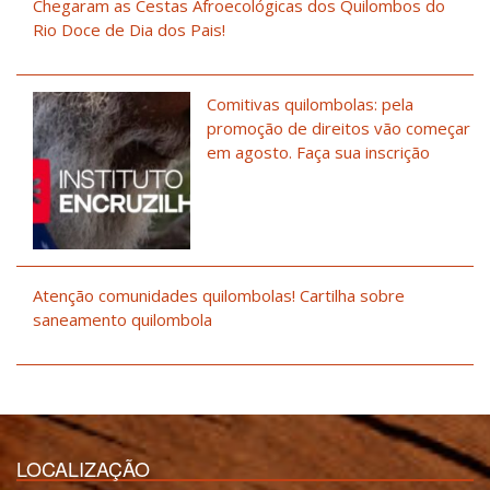
Chegaram as Cestas Afroecológicas dos Quilombos do
Rio Doce de Dia dos Pais!
Comitivas quilombolas: pela
promoção de direitos vão começar
em agosto. Faça sua inscrição
Atenção comunidades quilombolas! Cartilha sobre
saneamento quilombola
LOCALIZAÇÃO