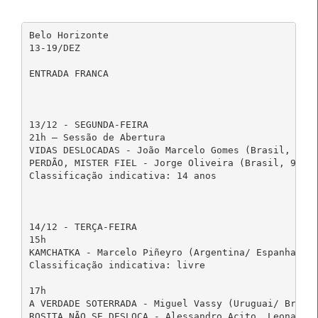
Belo Horizonte

13-19/DEZ

ENTRADA FRANCA

13/12 - SEGUNDA-FEIRA

21h – Sessão de Abertura

VIDAS DESLOCADAS - João Marcelo Gomes (Brasil, 13 m
PERDÃO, MISTER FIEL - Jorge Oliveira (Brasil, 95 mi
Classificação indicativa: 14 anos

14/12 - TERÇA-FEIRA

15h

KAMCHATKA - Marcelo Piñeyro (Argentina/ Espanha/ It
Classificação indicativa: livre

17h

A VERDADE SOTERRADA - Miguel Vassy (Uruguai/ Brasil
ROSITA NÃO SE DESLOCA - Alessandro Acito, Leonardo 