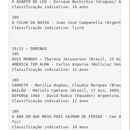
O QUARTO DE LEO - Enrique Buchichio (Uruguai/ Argen
Classificação indicativa: 14 anos

20h

O FILHO DA NOIVA - Juan José Campanella (Argentina/
Classificação indicativa: livre

19/12 – DOMINGO

14h

DOIS MUNDOS – Thereza Jessouroun (Brasil, 15 min, 2
AMÉRICA TEM ALMA - Carlos Azpurua (Bolívia/ Venezue
Classificação indicativa: 12 anos

16h

CARRETO - Marília Hughes, Claudio Marques (Brasil, 
BAILÃO - Marcelo Caetano (Brasil, 17 min, 2009, doc
DEFENSA 1464 - David Rubio (Equador/ Argentina, 68 
Classificação indicativa: 12 anos

18h

O ANO EM QUE MEUS PAIS SAÍRAM DE FÉRIAS - Cao Hambu
fic)

Classificação indicativa: 10 anos
