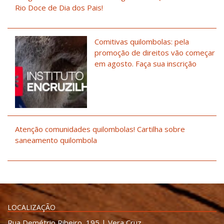
Rio Doce de Dia dos Pais!
Comitivas quilombolas: pela
promoção de direitos vão começar
em agosto. Faça sua inscrição
Atenção comunidades quilombolas! Cartilha sobre
saneamento quilombola
LOCALIZAÇÃO
Rua Demétrio Ribeiro, 195 | Vera Cruz