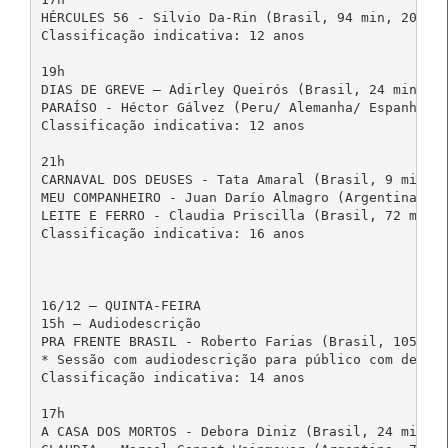
HÉRCULES 56 - Silvio Da-Rin (Brasil, 94 min, 2006, 
Classificação indicativa: 12 anos

19h

DIAS DE GREVE – Adirley Queirós (Brasil, 24 min, 20
PARAÍSO - Héctor Gálvez (Peru/ Alemanha/ Espanha, 9
Classificação indicativa: 12 anos

21h

CARNAVAL DOS DEUSES - Tata Amaral (Brasil, 9 min, 2
MEU COMPANHEIRO - Juan Darío Almagro (Argentina, 25
LEITE E FERRO - Claudia Priscilla (Brasil, 72 min, 
Classificação indicativa: 16 anos

16/12 – QUINTA-FEIRA

15h – Audiodescrição

PRA FRENTE BRASIL - Roberto Farias (Brasil, 105 min
* Sessão com audiodescrição para público com defici
Classificação indicativa: 14 anos

17h

A CASA DOS MORTOS - Debora Diniz (Brasil, 24 min, 2