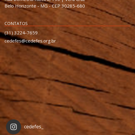
Belo Horizonte - MG - CEP 30285-680
CONTATOS
(31) 3224-7659
cedefes@cedefes.org.br
cedefes_