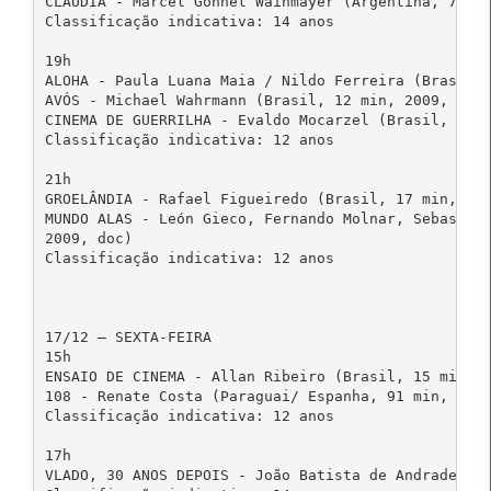
CLAUDIA - Marcel Gonnet Wainmayer (Argentina, 76 mi
Classificação indicativa: 14 anos

19h

ALOHA - Paula Luana Maia / Nildo Ferreira (Brasil, 
AVÓS - Michael Wahrmann (Brasil, 12 min, 2009, fic)
CINEMA DE GUERRILHA - Evaldo Mocarzel (Brasil, 72 m
Classificação indicativa: 12 anos

21h

GROELÂNDIA - Rafael Figueiredo (Brasil, 17 min, 200
MUNDO ALAS - León Gieco, Fernando Molnar, Sebastián
2009, doc)

Classificação indicativa: 12 anos

17/12 – SEXTA-FEIRA

15h 

ENSAIO DE CINEMA - Allan Ribeiro (Brasil, 15 min, 2
108 - Renate Costa (Paraguai/ Espanha, 91 min, 2010
Classificação indicativa: 12 anos

17h

VLADO, 30 ANOS DEPOIS - João Batista de Andrade (Br