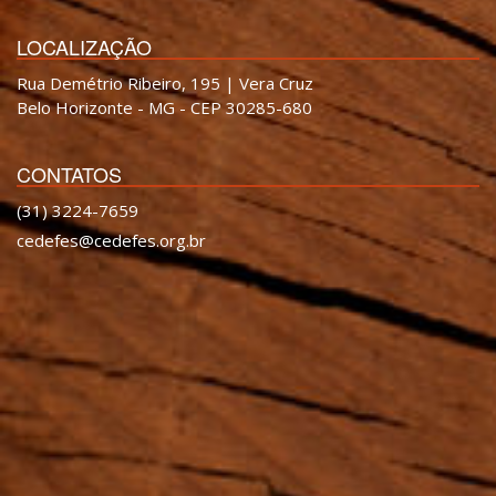
LOCALIZAÇÃO
Rua Demétrio Ribeiro, 195 | Vera Cruz
Belo Horizonte - MG - CEP 30285-680
CONTATOS
(31) 3224-7659
cedefes@cedefes.org.br