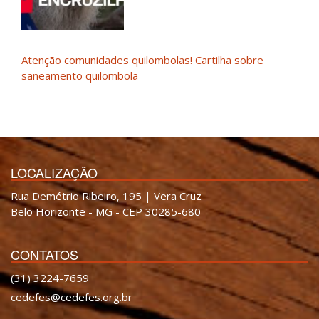
Atenção comunidades quilombolas! Cartilha sobre
saneamento quilombola
LOCALIZAÇÃO
Rua Demétrio Ribeiro, 195 | Vera Cruz
Belo Horizonte - MG - CEP 30285-680
CONTATOS
(31) 3224-7659
cedefes@cedefes.org.br