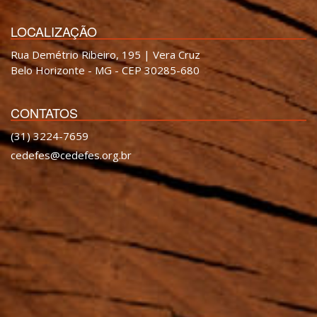
LOCALIZAÇÃO
Rua Demétrio Ribeiro, 195 | Vera Cruz
Belo Horizonte - MG - CEP 30285-680
CONTATOS
(31) 3224-7659
cedefes@cedefes.org.br