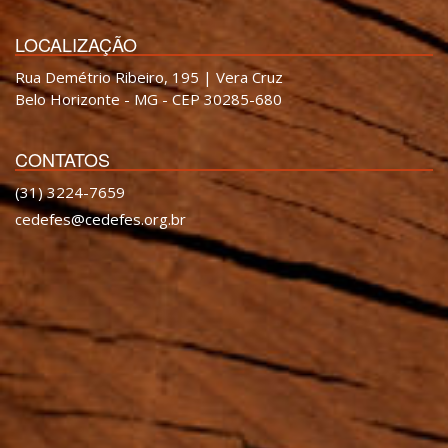
LOCALIZAÇÃO
Rua Demétrio Ribeiro, 195 | Vera Cruz
Belo Horizonte - MG - CEP 30285-680
CONTATOS
(31) 3224-7659
cedefes@cedefes.org.br