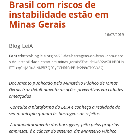
Brasil com riscos de
instabilidade estão em
Minas Gerais
16/07/2019
Blog LeiA
Fonte:
http://blog.leia.org.br/23-das-barragens-do-brasil-com-risco
s-de-instabilidade-estao-em-minas-gerais/?fbclid=IwAR2wGiHtBDUn
ITT1cqCsiJAEiuAjNM5IZQ0RyCCNRk3tPBde2P8uThXVkAQ
Documento publicado pelo Ministério Público de Minas
Gerais traz detalhamento de ações preventivas em cidades
ameaçadas
Consulte a plataforma do Lei.A e conheça a realidade
do
seu município quanto às barragens de rejeitos
Automonitoramento das barragens, feito pelas próprias
empresas,
é o câncer do sistema, diz Ministério Público