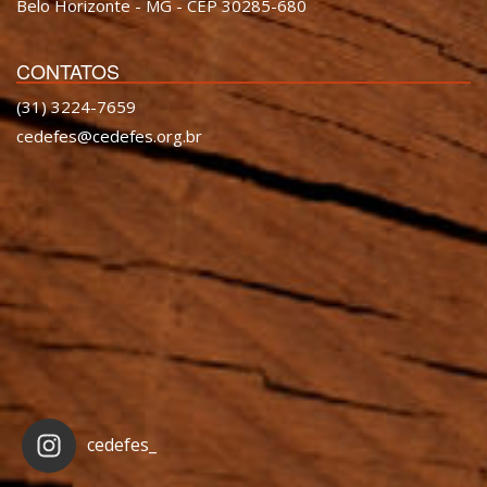
Belo Horizonte - MG - CEP 30285-680
CONTATOS
(31) 3224-7659
cedefes@cedefes.org.br
cedefes_