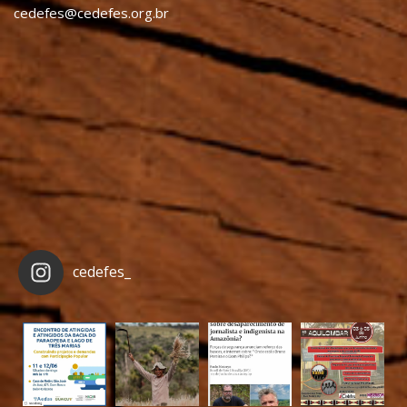
cedefes@cedefes.org.br
cedefes_