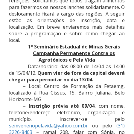
refeições. Solicitamos que todos tragam alimentos
para fazermos os nossos lanches solidariamente. O
deslocamento ficará a cargo das regiões. A seguir
estão as orientações de inscrição, data e
localização. Em breve enviaremos mais detalhes
sobre a programação e sobre como chegar ao
local.
1º Seminário Estadual de Minas Gerais
Campanha Permanente Contra os
Agrotóxicos e Pela Vida
– Data/horário: das 08:00 de 14/04 às 14:00
de 15/04/12.
Quem vier de fora da capital deverá
chegar para pernoitar no dia 13/04.
– Local: Centro de Formação da Fetaemg,
localizado à Rua Cissus, 15, Bairro Juliana, Belo
Horizonte-MG
–
Inscrição prévia até 09/04
, com nome,
telefone/endereço eletrônico, organização e
município. Inscrever-se pelo
semvenenopelavida@yahoo.com.br
ou pelo
(31)
3226-8403
– ramal 208, falar com Sônia, no