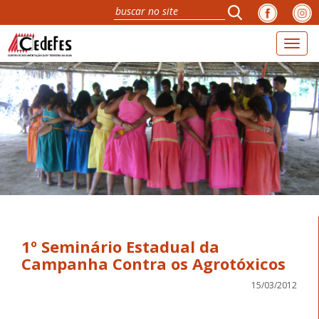
Toggl
navig
1º Seminário Estadual da
15/03/2012