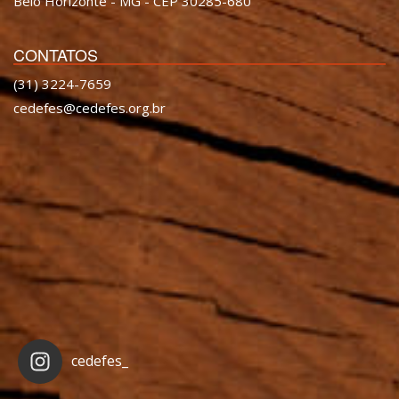
Belo Horizonte - MG - CEP 30285-680
CONTATOS
(31) 3224-7659
cedefes@cedefes.org.br
cedefes_