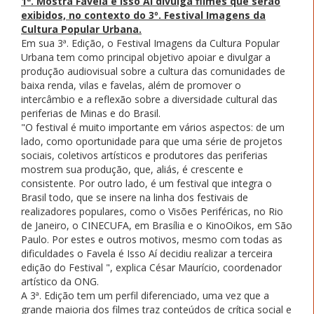
1ª. Mostra Favela é Isso Aí divulga filmes que serão
exibidos, no contexto do 3º. Festival Imagens da
Cultura Popular Urbana.
Em sua 3ª. Edição, o Festival Imagens da Cultura Popular
Urbana tem como principal objetivo apoiar e divulgar a
produção audiovisual sobre a cultura das comunidades de
baixa renda, vilas e favelas, além de promover o
intercâmbio e a reflexão sobre a diversidade cultural das
periferias de Minas e do Brasil.
"O festival é muito importante em vários aspectos: de um
lado, como oportunidade para que uma série de projetos
sociais, coletivos artísticos e produtores das periferias
mostrem sua produção, que, aliás, é crescente e
consistente. Por outro lado, é um festival que integra o
Brasil todo, que se insere na linha dos festivais de
realizadores populares, como o Visões Periféricas, no Rio
de Janeiro, o CINECUFA, em Brasília e o KinoOikos, em São
Paulo. Por estes e outros motivos, mesmo com todas as
dificuldades o Favela é Isso Aí decidiu realizar a terceira
edição do Festival ", explica César Maurício, coordenador
artístico da ONG.
A 3ª. Edição tem um perfil diferenciado, uma vez que a
grande maioria dos filmes traz conteúdos de crítica social e