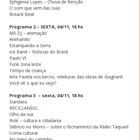
Ephigenia Lopes – Chuva de Benção
O som que vem das ruas
Breack Beat
Programa 2 – SEXTA, 04/11, 16 hs
Alô Dj – animação
Animando
Estampando a Serra
Ice Band – Noticias do Brasil
Paulo VI
Funk zona leste
Tempo de criança
Arte Favela nos becos, releituras das obras de Guignard
Você vê o que eu vejo?
Programa 3 – sexta, 04/11, 18 hs
Dandara
RECICLANDO…
Olho da rua
Rolé – cultura e cidadania
Silêncio no Morro – sobre o fechamento da Rádio Taquaril
Coma cultural
No meio do caminho