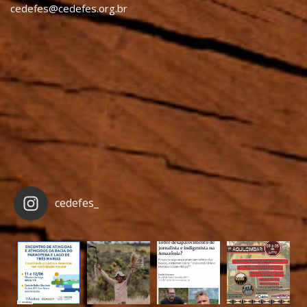
cedefes@cedefes.org.br
cedefes_