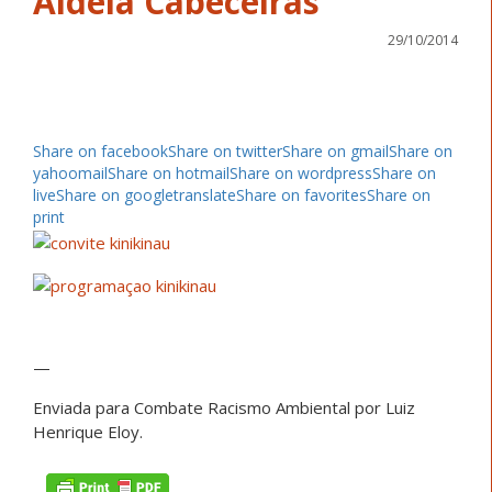
Aldeia Cabeceiras
29/10/2014
Share on facebook
Share on twitter
Share on gmail
Share on
yahoomail
Share on hotmail
Share on wordpress
Share on
live
Share on googletranslate
Share on favorites
Share on
print
—
Enviada para Combate Racismo Ambiental por Luiz
Henrique Eloy.