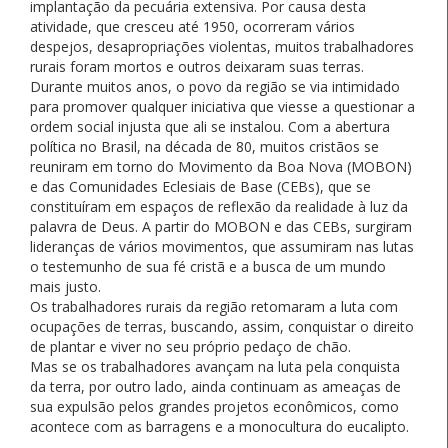
implantação da pecuária extensiva. Por causa desta
atividade, que cresceu até 1950, ocorreram vários
despejos, desapropriações violentas, muitos trabalhadores
rurais foram mortos e outros deixaram suas terras.
Durante muitos anos, o povo da região se via intimidado
para promover qualquer iniciativa que viesse a questionar a
ordem social injusta que ali se instalou. Com a abertura
política no Brasil, na década de 80, muitos cristãos se
reuniram em torno do Movimento da Boa Nova (MOBON)
e das Comunidades Eclesiais de Base (CEBs), que se
constituíram em espaços de reflexão da realidade à luz da
palavra de Deus. A partir do MOBON e das CEBs, surgiram
lideranças de vários movimentos, que assumiram nas lutas
o testemunho de sua fé cristã e a busca de um mundo
mais justo.
Os trabalhadores rurais da região retomaram a luta com
ocupações de terras, buscando, assim, conquistar o direito
de plantar e viver no seu próprio pedaço de chão.
Mas se os trabalhadores avançam na luta pela conquista
da terra, por outro lado, ainda continuam as ameaças de
sua expulsão pelos grandes projetos econômicos, como
acontece com as barragens e a monocultura do eucalipto.