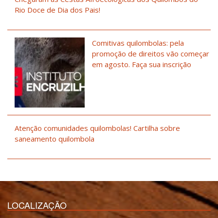
Rio Doce de Dia dos Pais!
Comitivas quilombolas: pela
promoção de direitos vão começar
em agosto. Faça sua inscrição
Atenção comunidades quilombolas! Cartilha sobre
saneamento quilombola
LOCALIZAÇÃO