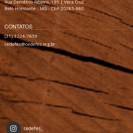
Rua Demétrio Ribeiro, 195 | Vera Cruz
Belo Horizonte - MG - CEP 30285-680
CONTATOS
(31) 3224-7659
cedefes@cedefes.org.br
cedefes_