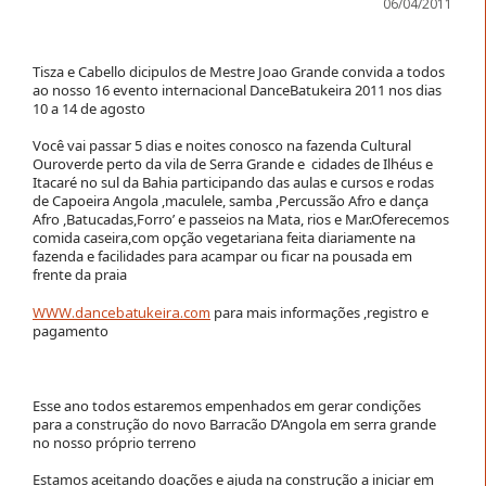
06/04/2011
Tisza e Cabello dicipulos de Mestre Joao Grande convida a todos
ao nosso 16 evento internacional DanceBatukeira 2011 nos dias
10 a 14 de agosto
Você vai passar 5 dias e noites conosco na fazenda Cultural
Ouroverde perto da vila de Serra Grande e cidades de Ilhéus e
Itacaré no sul da Bahia participando das aulas e cursos e rodas
de Capoeira Angola ,maculele, samba ,Percussão Afro e dança
Afro ,Batucadas,Forro’ e passeios na Mata, rios e Mar.Oferecemos
comida caseira,com opção vegetariana feita diariamente na
fazenda e facilidades para acampar ou ficar na pousada em
frente da praia
WWW.dancebatukeira.com
para mais informações ,registro e
pagamento
Esse ano todos estaremos empenhados em gerar condições
para a construção do novo Barracão D’Angola em serra grande
no nosso próprio terreno
Estamos aceitando doações e ajuda na construção a iniciar em