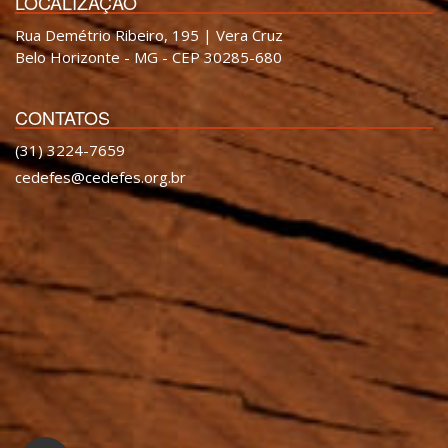
LOCALIZAÇÃO
Rua Demétrio Ribeiro, 195 | Vera Cruz
Belo Horizonte - MG - CEP 30285-680
CONTATOS
(31) 3224-7659
cedefes@cedefes.org.br