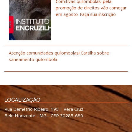
Comitivas quilombolas: pela
promoção de direitos vão começar
em agosto. Faça sua inscrição
Atenção comunidades quilombolas! Cartilha sobre
saneamento quilombola
LOCALIZAÇÃO
Rua Demétrio Ribeiro, 195 | Vera Cruz
Belo Horizonte - MG - CEP 30285-680