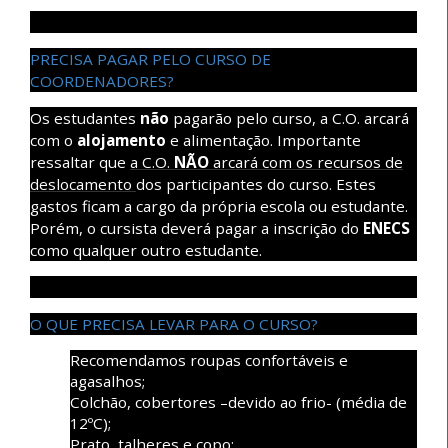
PRECISA PAGAR PELO CURSO DE
COORDENADORES?
Os estudantes
não
pagarão pelo curso, a C.O. arcará
com o
alojamento
e alimentação. Importante
ressaltar que
a C.O.
NÃO
arcará com os recursos de
deslocamento
dos participantes do curso. Estes
gastos ficam a cargo da própria escola ou estudante.
Porém, o cursista deverá pagar a inscrição do
ENECS
como qualquer outro estudante.
O QUE PRECISA LEVAR PARA O CURSO?
Recomendamos roupas confortáveis e
agasalhos;
Colchão, cobertores –devido ao frio- (média de
12ºC);
Prato, talheres e copo;