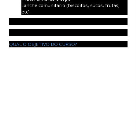
Lanche comunitário (biscoitos, sucos, frutas,
etc).
QUAL O OBJETIVO DO CURSO?
Os coordenadores serão representantes que terão o
papel de colaborar com a organização do ENECS,
sendo figuras de referência para as escolas e
regionais dentro do espaço, para que o trabalho
durante o encontro se torne o mais dinâmico
possível. Terão como tarefa pensar o MECS
atualmente, quais as formas de atuação e
posicionamentos mais interessantes para os
desafios locais, nacionais e internacionais, assim
como pensar as instâncias de Movimento Estudantil
que possuímos e como melhorá-las segundo os fins
que desejamos alcançar por meio do Movimento
Estudantil de Ciências Sociais.