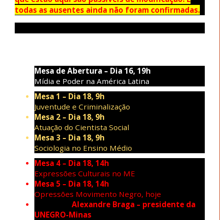
todas as ausentes ainda não foram confirmadas.
Mesas
Mesa de Abertura – Dia 16, 19h
Mídia e Poder na América Latina
Mesa 1 – Dia 18, 9h
Juventude e Criminalização
Mesa 2 – Dia 18, 9h
Atuação do Cientista Social
Mesa 3 – Dia 18, 9h
Sociologia no Ensino Médio
Mesa 4 – Dia 18, 14h
Expressões Culturais no ME
Mesa 5 – Dia 18, 14h
Opressões Movimento Negro, hoje
Alexandre Braga – presidente da
UNEGRO-Minas