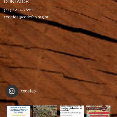
CONTATOS
(31) 3224-7659
cedefes@cedefes.org.br
cedefes_