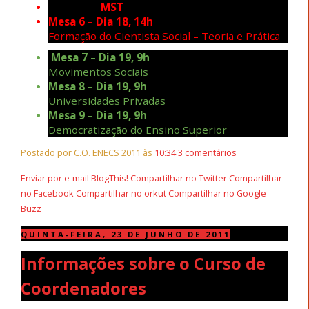
MST
Mesa 6 – Dia 18, 14h
Formação do Cientista Social – Teoria e Prática
Mesa 7 – Dia 19, 9h
Movimentos Sociais
Mesa 8 – Dia 19, 9h
Universidades Privadas
Mesa 9 – Dia 19, 9h
Democratização do Ensino Superior
Postado por C.O. ENECS 2011 às
10:34
3 comentários
Enviar por e-mail
BlogThis!
Compartilhar no Twitter
Compartilhar
no Facebook
Compartilhar no orkut
Compartilhar no Google
Buzz
QUINTA-FEIRA, 23 DE JUNHO DE 2011
Informações sobre o Curso de
Coordenadores