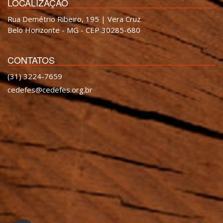
LOCALIZAÇÃO
Rua Demétrio Ribeiro, 195 | Vera Cruz
Belo Horizonte - MG - CEP 30285-680
CONTATOS
(31) 3224-7659
cedefes@cedefes.org.br