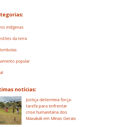
tegorias:
os indígenas
stões da terra
lombolas
imento popular
al
timas notícias:
Justiça determina força-
tarefa para enfrentar
crise humanitária dos
Maxakali em Minas Gerais