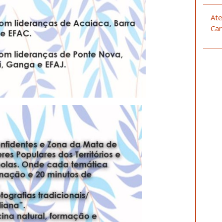
Ate
Car