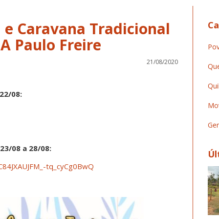
 e Caravana Tradicional
Ca
A Paulo Freire
Pov
21/08/2020
Que
Qui
22/08:
Mov
Ger
23/08 a 28/08:
Úl
/UC84JXAUJFM_-tq_cyCg0BwQ