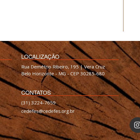
LOCALIZAÇÃO
Rua Demétrio Ribeiro, 195 | Vera Cruz
Belo Horizonte - MG - CEP 30285-680
CONTATOS
(31) 3224-7659
cedefes@cedefes.org.br