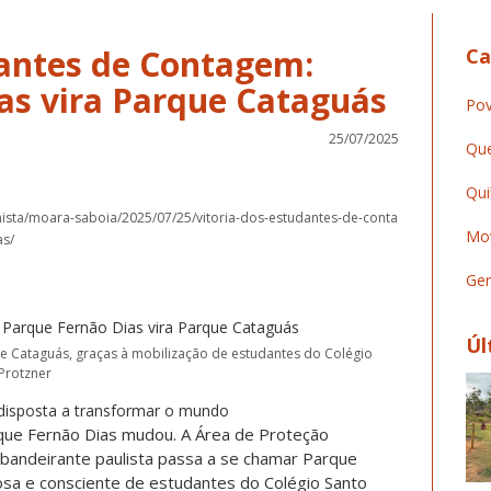
dantes de Contagem:
Ca
as vira Parque Cataguás
Pov
25/07/2025
Que
Qui
nista/moara-saboia/2025/07/25/vitoria-dos-estudantes-de-conta
Mov
as/
Ger
Úl
e Cataguás, graças à mobilização de estudantes do Colégio
Protzner
disposta a transformar o mundo
rque Fernão Dias mudou. A Área de Proteção
bandeirante paulista passa a se chamar Parque
osa e consciente de estudantes do Colégio Santo