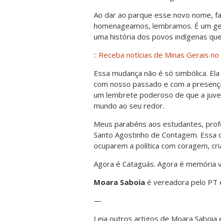
Ao dar ao parque esse novo nome, f
homenageamos, lembramos. É um gest
uma história dos povos indígenas que 
:: Receba notícias de Minas Gerais no 
Essa mudança não é só simbólica. El
com nosso passado e com a presença
um lembrete poderoso de que a juvent
mundo ao seu redor.
Meus parabéns aos estudantes, prof
Santo Agostinho de Contagem. Essa co
ocuparem a política com coragem, cria
Agora é Cataguás. Agora é memória vi
Moara Saboia
é vereadora pelo PT e
—
Leia outros artigos de Moara Saboia