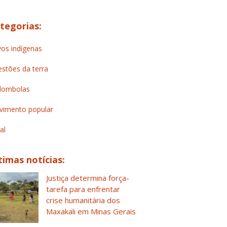
tegorias:
os indígenas
stões da terra
lombolas
imento popular
al
timas notícias:
Justiça determina força-
tarefa para enfrentar
crise humanitária dos
Maxakali em Minas Gerais