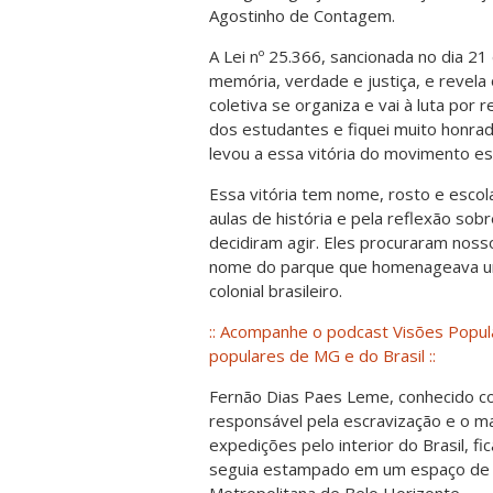
Agostinho de Contagem.
A Lei nº 25.366, sancionada no dia 21
memória, verdade e justiça, e revel
coletiva se organiza e vai à luta por
dos estudantes e fiquei muito honr
levou a essa vitória do movimento e
Essa vitória tem nome, rosto e esco
aulas de história e pela reflexão so
decidiram agir. Eles procuraram no
nome do parque que homenageava um
colonial brasileiro.
:: Acompanhe o podcast Visões Popular
populares de MG e do Brasil ::
Fernão Dias Paes Leme, conhecido c
responsável pela escravização e o ma
expedições pelo interior do Brasil, f
seguia estampado em um espaço de p