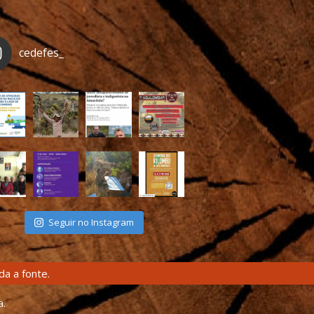
cedefes_
Seguir no Instagram
a a fonte.
a.