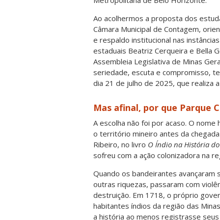
Metropolitana de Belo Horizonte.
Ao acolhermos a proposta dos estuda
Câmara Municipal de Contagem, orien
e respaldo institucional nas instânc
estaduais Beatriz Cerqueira e Bella G
Assembleia Legislativa de Minas Ger
seriedade, escuta e compromisso, te
dia 21 de julho de 2025, que realiza
Mas afinal, por que Parque 
A escolha não foi por acaso. O nome
o território mineiro antes da chegad
Ribeiro, no livro
O Índio na História do
sofreu com a ação colonizadora na re
Quando os bandeirantes avançaram so
outras riquezas, passaram com violê
destruição. Em 1718, o próprio gove
habitantes índios da região das Mina
a história ao menos registrasse seus