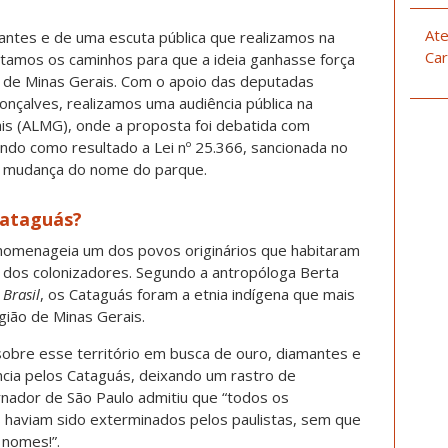
Ate
ntes e de uma escuta pública que realizamos na
Car
tamos os caminhos para que a ideia ganhasse força
ias de Minas Gerais. Com o apoio das deputadas
onçalves, realizamos uma audiência pública na
ais (ALMG), onde a proposta foi debatida com
ndo como resultado a Lei nº 25.366, sancionada no
 a mudança do nome do parque.
Cataguás?
 homenageia um dos povos originários que habitaram
a dos colonizadores. Segundo a antropóloga Berta
 Brasil
, os Cataguás foram a etnia indígena que mais
gião de Minas Gerais.
bre esse território em busca de ouro, diamantes e
ncia pelos Cataguás, deixando um rastro de
rnador de São Paulo admitiu que “todos os
s haviam sido exterminados pelos paulistas, sem que
 nomes!”.