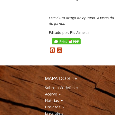
—
Este é um artigo de opinião. A visão da
do jornal.
Editado por: Elis Almeida
Facebook
WhatsApp
MAPA DO SITE
Sobre o Cedefes
Acervo
Notícias
Projetos
Links úteis