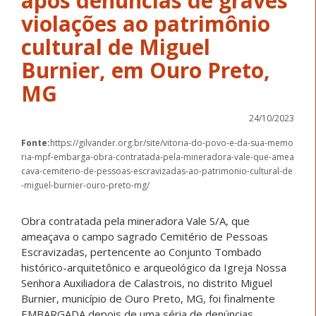
após denúncias de graves
violações ao patrimônio
cultural de Miguel
Burnier, em Ouro Preto,
MG
24/10/2023
Fonte:
https://gilvander.org.br/site/vitoria-do-povo-e-da-sua-memo
ria-mpf-embarga-obra-contratada-pela-mineradora-vale-que-amea
cava-cemiterio-de-pessoas-escravizadas-ao-patrimonio-cultural-de
-miguel-burnier-ouro-preto-mg/
Obra contratada pela mineradora Vale S/A, que
ameaçava o campo sagrado Cemitério de Pessoas
Escravizadas, pertencente ao Conjunto Tombado
histórico-arquitetônico e arqueológico da Igreja Nossa
Senhora Auxiliadora de Calastrois, no distrito Miguel
Burnier, município de Ouro Preto, MG, foi finalmente
EMBARGADA depois de uma séria de denúncias