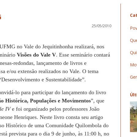
G
Cat
25/05/2010
Pov
Que
UFMG no Vale do Jequitinhonha realizará, nos
Qui
eminário
Visões do Vale V
. Esse seminário contará
mesas-redondas, lançamento de livros e
Mov
isa e/ou extensão realizados no Vale. O tema
Ger
 “Desenvolvimento e Sustentabilidade”.
nvidá-lo para participar do lançamento do livro
Últ
o Histórica, Populações e Movimentos
”, que
le IV
e foi organizado pelos professores João
eone Henriques. Neste livro consta seu artigo
so Histórico de uma Comunidade Quilombola do
stá prevista para o dia 9 de junho, às 11:00 h, no