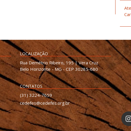
Ate
Car
LOCALIZAÇÃO
Rua Demétrio Ribeiro, 195 | Vera Cruz
Belo Horizonte - MG - CEP 30285-680
CONTATOS
(31) 3224-7659
cedefes@cedefes.org.br