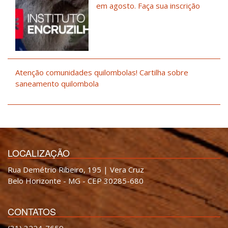
em agosto. Faça sua inscrição
Atenção comunidades quilombolas! Cartilha sobre
saneamento quilombola
LOCALIZAÇÃO
Rua Demétrio Ribeiro, 195 | Vera Cruz
Belo Horizonte - MG - CEP 30285-680
CONTATOS
(31) 3224-7659