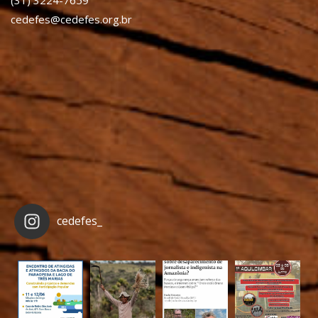
cedefes@cedefes.org.br
cedefes_