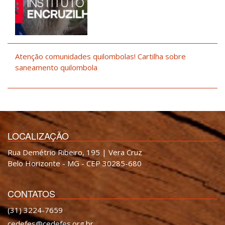
Atenção comunidades quilombolas! Cartilha sobre
saneamento quilombola
LOCALIZAÇÃO
Rua Demétrio Ribeiro, 195 | Vera Cruz
Belo Horizonte - MG - CEP 30285-680
CONTATOS
(31) 3224-7659
cedefes@cedefes.org.br