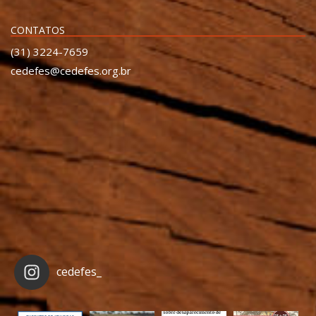
CONTATOS
(31) 3224-7659
cedefes@cedefes.org.br
cedefes_