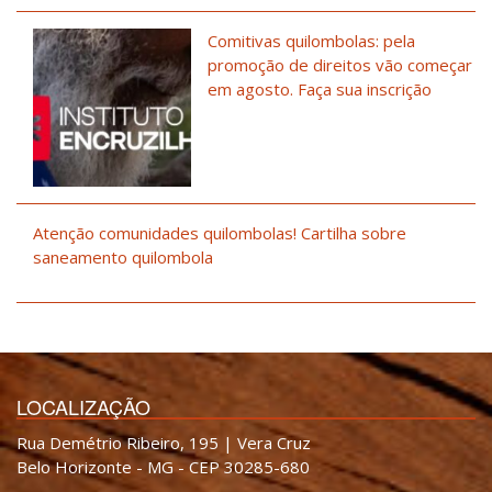
Comitivas quilombolas: pela
promoção de direitos vão começar
em agosto. Faça sua inscrição
Atenção comunidades quilombolas! Cartilha sobre
saneamento quilombola
LOCALIZAÇÃO
Rua Demétrio Ribeiro, 195 | Vera Cruz
Belo Horizonte - MG - CEP 30285-680