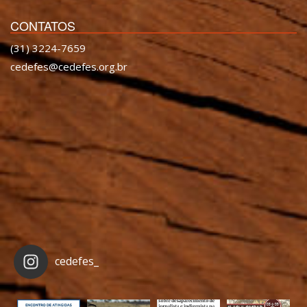
CONTATOS
(31) 3224-7659
cedefes@cedefes.org.br
cedefes_