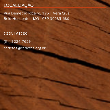
LOCALIZAÇÃO
Rua Demétrio Ribeiro, 195 | Vera Cruz
Belo Horizonte - MG - CEP 30285-680
CONTATOS
(31) 3224-7659
cedefes@cedefes.org.br