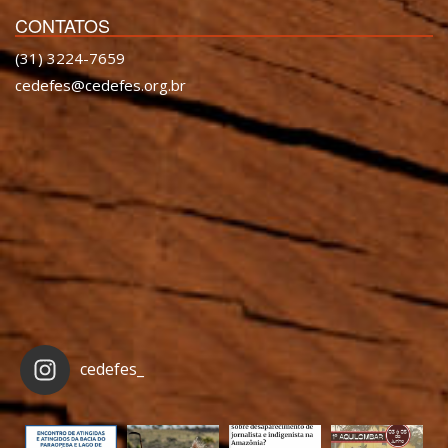
CONTATOS
(31) 3224-7659
cedefes@cedefes.org.br
cedefes_