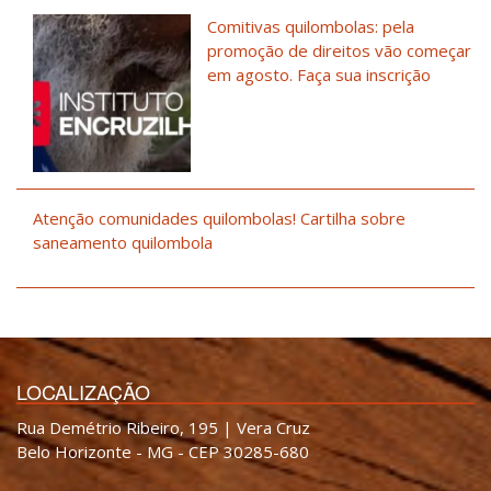
Comitivas quilombolas: pela
promoção de direitos vão começar
em agosto. Faça sua inscrição
Atenção comunidades quilombolas! Cartilha sobre
saneamento quilombola
LOCALIZAÇÃO
Rua Demétrio Ribeiro, 195 | Vera Cruz
Belo Horizonte - MG - CEP 30285-680