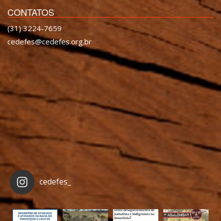
CONTATOS
(31) 3224-7659
cedefes@cedefes.org.br
cedefes_