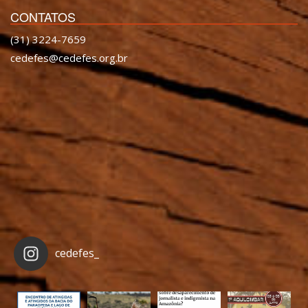
CONTATOS
(31) 3224-7659
cedefes@cedefes.org.br
cedefes_