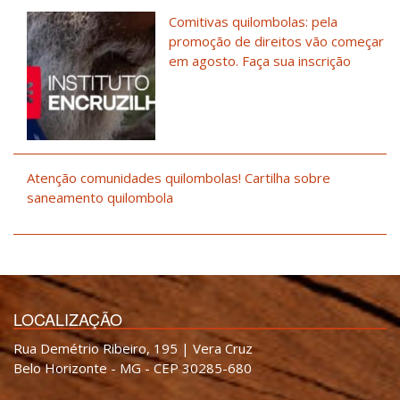
Comitivas quilombolas: pela
promoção de direitos vão começar
em agosto. Faça sua inscrição
Atenção comunidades quilombolas! Cartilha sobre
saneamento quilombola
LOCALIZAÇÃO
Rua Demétrio Ribeiro, 195 | Vera Cruz
Belo Horizonte - MG - CEP 30285-680