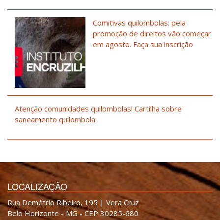
Comitivas quilombolas: pela
promoção de direitos vão começar
em agosto. Faça sua inscrição
Atenção comunidades quilombolas! Cartilha sobre
saneamento quilombola
LOCALIZAÇÃO
Rua Demétrio Ribeiro, 195 | Vera Cruz
Belo Horizonte - MG - CEP 30285-680