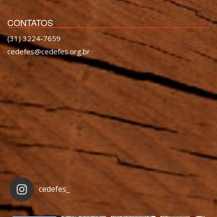
CONTATOS
(31) 3224-7659
cedefes@cedefes.org.br
cedefes_