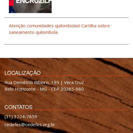
Atenção comunidades quilombolas! Cartilha sobre
saneamento quilombola
LOCALIZAÇÃO
Rua Demétrio Ribeiro, 195 | Vera Cruz
Belo Horizonte - MG - CEP 30285-680
CONTATOS
(31) 3224-7659
cedefes@cedefes.org.br