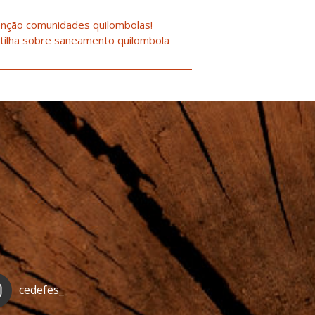
nção comunidades quilombolas!
tilha sobre saneamento quilombola
cedefes_