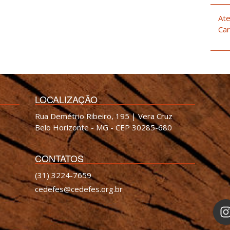
Ate
Car
LOCALIZAÇÃO
Rua Demétrio Ribeiro, 195 | Vera Cruz
Belo Horizonte - MG - CEP 30285-680
CONTATOS
(31) 3224-7659
cedefes@cedefes.org.br