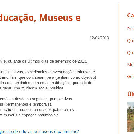
ducação, Museus e
Ca
Pov
12/04/2013
Que
Qui
ile, durante os últimos dias de setembro de 2013.
Mov
lhar iniciativas, experiências e investigações criativas e
Ger
rimoniais, que contribuam para (tenham
com
o objetivo)
 das
com
unidades
com
estas instituições, partindo do
a gerar uma mudança social positiva.
Úl
temática desde as seguintes perspectivas:
es (permanentes e temporais).
ducação em museus e espaços patrimoniais.
 em museus e espaços patrimoniais.
ngresso-de-educacao-museus-e-patrimonio/