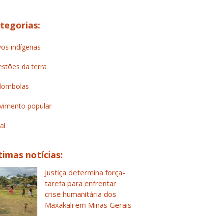
tegorias:
os indígenas
stões da terra
lombolas
imento popular
al
timas notícias:
Justiça determina força-
tarefa para enfrentar
crise humanitária dos
Maxakali em Minas Gerais