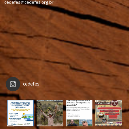
cedefes@cedefes.org.br
cedefes_