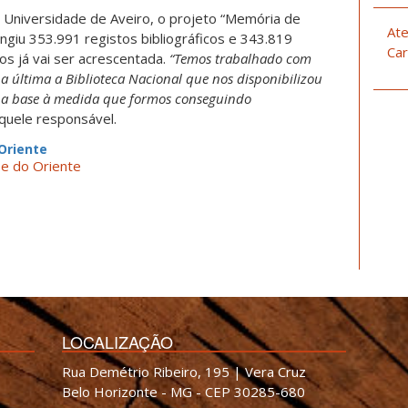
Universidade de Aveiro, o projeto “Memória de
Ate
ngiu 353.991 registos bibliográficos e 343.819
Car
os já vai ser acrescentada.
“Temos trabalhado com
 a última a Biblioteca Nacional que nos disponibilizou
s na base à medida que formos conseguindo
aquele responsável.
Oriente
 e do Oriente
LOCALIZAÇÃO
Rua Demétrio Ribeiro, 195 | Vera Cruz
Belo Horizonte - MG - CEP 30285-680