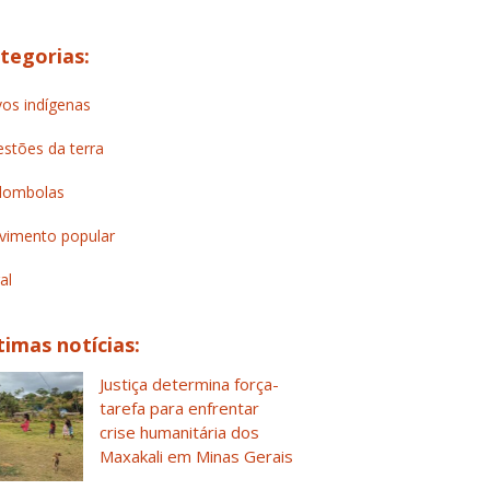
tegorias:
os indígenas
stões da terra
lombolas
imento popular
al
timas notícias:
Justiça determina força-
tarefa para enfrentar
crise humanitária dos
Maxakali em Minas Gerais