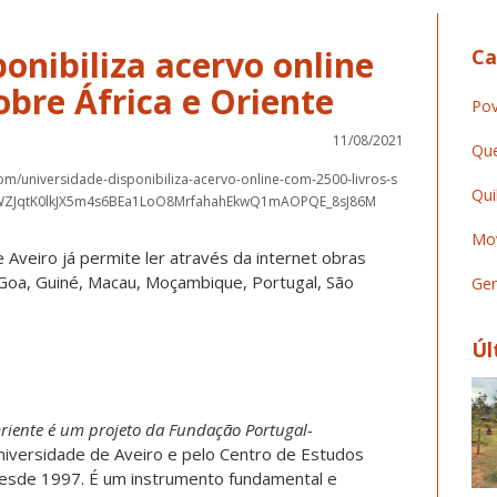
onibiliza acervo online
Ca
obre África e Oriente
Pov
11/08/2021
Que
om/universidade-disponibiliza-acervo-online-com-2500-livros-s
Qui
ZgHWZJqtK0lkJX5m4s6BEa1LoO8MrfahahEkwQ1mAOPQE_8sJ86M
Mov
e Aveiro já permite ler através da internet obras
 Goa, Guiné, Macau, Moçambique, Portugal, São
Ger
Úl
Oriente é um projeto da Fundação Portugal-
iversidade de Aveiro e pelo Centro de Estudos
desde 1997. É um instrumento fundamental e