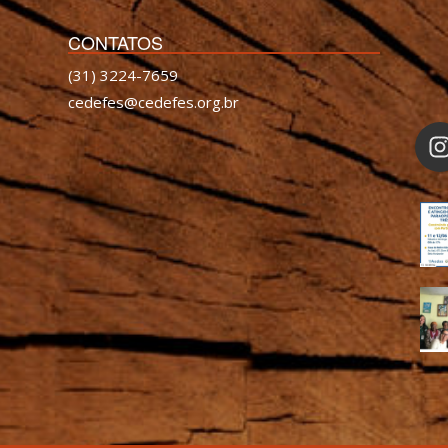
CONTATOS
(31) 3224-7659
cedefes@cedefes.org.br