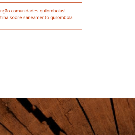
nção comunidades quilombolas!
tilha sobre saneamento quilombola