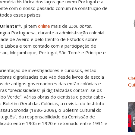
 memória histórica dos laços que unem Portugal e a
onte com o nosso passado comum na construção de
 todos esses países.
 Oriente
“*, já tem
online
mais de
2500 obras
,
íngua Portuguesa, durante a administração colonial.
dade de Aveiro e pelo Centro de Estudos sobre
de Lisboa e tem contado com a participação de
ssau, Moçambique, Portugal, São Tomé e Príncipe e
orientação de investigadores e curiosos, estão
obras digitalizadas que vão desde livros da escola
Che
rios de antigos governadores das então colônias e
Qui
ras “preciosidades” já digitalizadas contam-se os
abo Verde”, várias obras do cientista e poeta cabo-
 Boletim Geral das Colônias, a revista do Instituto
issau Soronda (1986-2009), o Boletim Cultural do
tuguês”, da responsabilidade da Comissão de
blicado entre 1905 e 1920 e retomado entre 1931 e