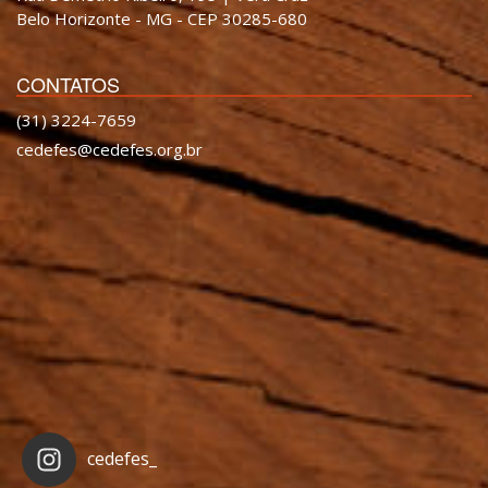
Belo Horizonte - MG - CEP 30285-680
CONTATOS
(31) 3224-7659
cedefes@cedefes.org.br
cedefes_