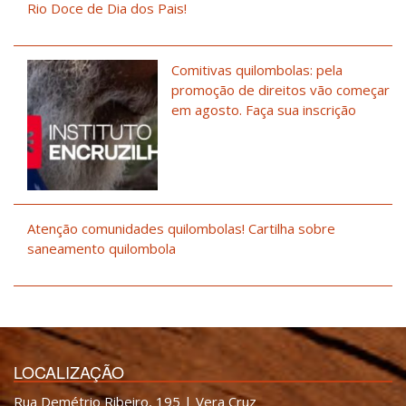
Rio Doce de Dia dos Pais!
Comitivas quilombolas: pela
promoção de direitos vão começar
em agosto. Faça sua inscrição
Atenção comunidades quilombolas! Cartilha sobre
saneamento quilombola
LOCALIZAÇÃO
Rua Demétrio Ribeiro, 195 | Vera Cruz