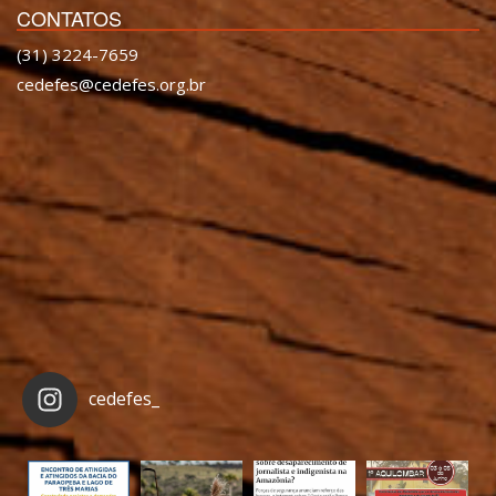
CONTATOS
(31) 3224-7659
cedefes@cedefes.org.br
cedefes_