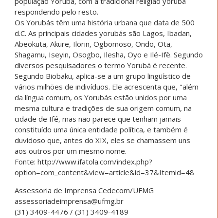
população Yorubá, com a tradicional religião yorùbá
respondendo pelo resto.
Os Yorubás têm uma história urbana que data de 500
d.C. As principais cidades yorubás são Lagos, Ibadan,
Abeokuta, Akure, Ilorin, Ogbomoso, Ondo, Ota,
Shagamu, Iseyin, Osogbo, Ilesha, Oyo e Ilé-Ifè. Segundo
diversos pesquisadores o termo Yorubá é recente.
Segundo Biobaku, aplica-se a um grupo lingüístico de
vários milhões de indivíduos. Ele acrescenta que, "além
da língua comum, os Yorubás estão unidos por uma
mesma cultura e tradições de sua origem comum, na
cidade de Ifé, mas não parece que tenham jamais
constituído uma única entidade política, e também é
duvidoso que, antes do XIX, eles se chamassem uns
aos outros por um mesmo nome.
Fonte: http://www.ifatola.com/index.php?
option=com_content&view=article&id=37&Itemid=48
Assessoria de Imprensa Cedecom/UFMG
assessoriadeimprensa@ufmg.br
(31) 3409-4476 / (31) 3409-4189