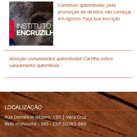
Comitivas quilombolas: pela
promoção de direitos vão começar
em agosto. Faça sua inscrição
Atenção comunidades quilombolas! Cartilha sobre
saneamento quilombola
LOCALIZAÇÃO
Rua Demétrio Ribeiro, 195 | Vera Cruz
Belo Horizonte - MG - CEP 30285-680