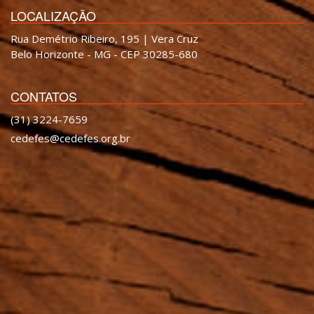
LOCALIZAÇÃO
Rua Demétrio Ribeiro, 195 | Vera Cruz
Belo Horizonte - MG - CEP 30285-680
CONTATOS
(31) 3224-7659
cedefes@cedefes.org.br