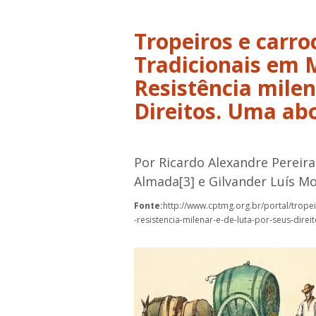
Tropeiros e carr
Tradicionais em
Resistência milen
Direitos. Uma ab
Por Ricardo Alexandre Pereira 
Almada[3] e Gilvander Luís Mo
Fonte:
http://www.cptmg.org.br/portal/trop
-resistencia-milenar-e-de-luta-por-seus-direit