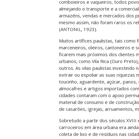
comboieiros e vaqueiros, todos povo
almejando o transporte e a comercial
armazéns, vendas e mercados dos pri
mesmo assim, não foram raros os re
(ANTONIL, 1923).
Muitos artífices paulistas, tais como f
marceneiros, oleiros, cantoneiros e 
ficarem mais próximos dos clientes 
urbanos, como Vila Rica (Ouro Preto),
outros. As vilas paulistas investindo
extrair ou espoliar as suas riquezas
toucinho, aguardente, açúcar, panos, 
almocafres e artigos importados como 
cidades contaram com o apoio perma
material de consumo e de construção, 
de casarões, igrejas, arruamentos, 
Sobretudo a partir dos séculos XVIII
carroceiros em área urbana era ainda
coleta de lixo e de resíduos nas cid