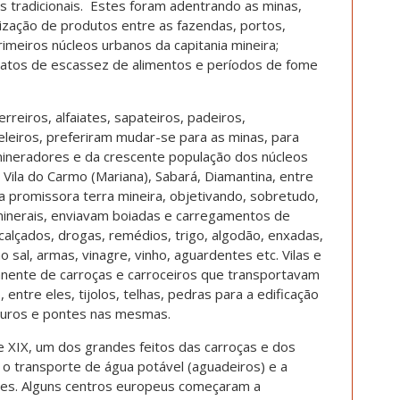
s tradicionais. Estes foram adentrando as minas,
ização de produtos entre as fazendas, portos,
meiros núcleos urbanos da capitania mineira;
latos de escassez de alimentos e períodos de fome
erreiros, alfaiates, sapateiros, padeiros,
seleiros, preferiram mudar-se para as minas, para
mineradores e da crescente população dos núcleos
 Vila do Carmo (Mariana), Sabará, Diamantina, entre
 na promissora terra mineira, objetivando, sobretudo,
 minerais, enviavam boiadas e carregamentos de
calçados, drogas, remédios, trigo, algodão, enxadas,
sal, armas, vinagre, vinho, aguardentes etc. Vilas e
nente de carroças e carroceiros que transportavam
entre eles, tijolos, telhas, pedras para a edificação
muros e pontes nas mesmas.
 e XIX, um dos grandes feitos das carroças e dos
 o transporte de água potável (aguadeiros) e a
ades. Alguns centros europeus começaram a