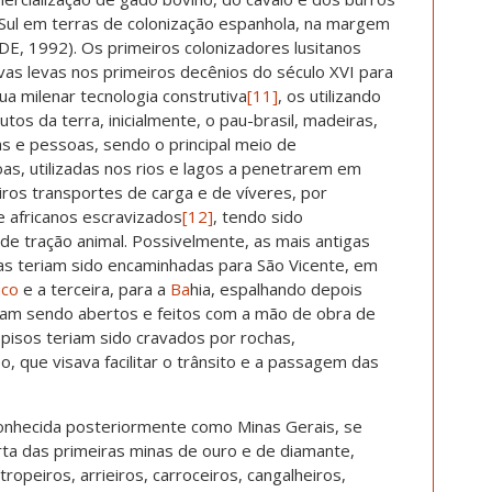
 Sul em terras de colonização espanhola, na margem
DE, 1992). Os primeiros colonizadores lusitanos
as levas nos primeiros decênios do século XVI para
 sua milenar tecnologia construtiva
[11]
, os utilizando
tos da terra, inicialmente, o pau-brasil, madeiras,
s e pessoas, sendo o principal meio de
s, utilizadas nos rios e lagos a penetrarem em
ros transportes de carga e de víveres, por
e africanos escravizados
[12]
, tendo sido
 de tração animal. Possivelmente, as mais antigas
las teriam sido encaminhadas para São Vicente, em
co
e a terceira, para a
Ba
hia, espalhando depois
oram sendo abertos e feitos com a mão de obra de
 pisos teriam sido cravados por rochas,
 que visava facilitar o trânsito e a passagem das
 conhecida posteriormente como Minas Gerais, se
a das primeiras minas de ouro e de diamante,
ropeiros, arrieiros, carroceiros, cangalheiros,