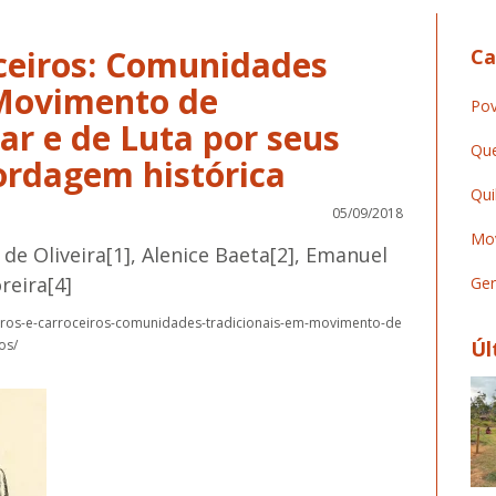
oceiros: Comunidades
Ca
 Movimento de
Pov
ar e de Luta por seus
Que
ordagem histórica
Qui
05/09/2018
Mov
de Oliveira[1], Alenice Baeta[2], Emanuel
reira[4]
Ger
eiros-e-carroceiros-comunidades-tradicionais-em-movimento-de
os/
Úl