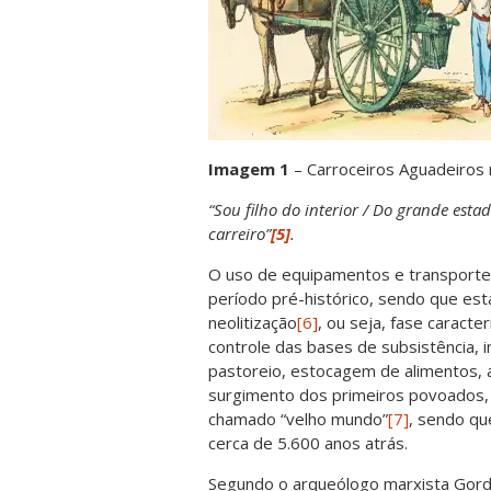
Imagem 1
– Carroceiros Aguadeiros n
“Sou filho do interior
/ Do grande estad
carreiro”
[5]
.
O uso de equipamentos e transporte 
período pré-histórico, sendo que est
neolitização
[6]
, ou seja, fase caracte
controle das bases de subsistência, in
pastoreio, estocagem de alimentos, a
surgimento dos primeiros povoados, 
chamado “velho mundo”
[7]
, sendo qu
cerca de 5.600 anos atrás.
Segundo o arqueólogo marxista Gordon