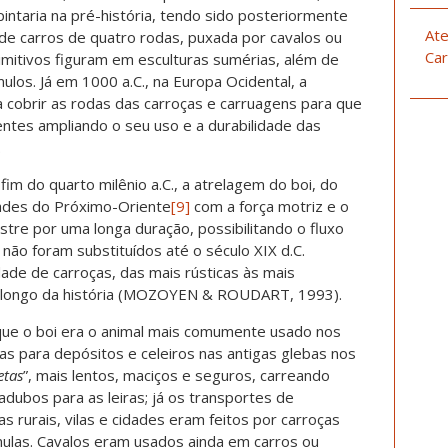
pintaria na pré-história, tendo sido posteriormente
Ate
 de carros de quatro rodas, puxada por cavalos ou
Car
primitivos figuram em esculturas sumérias, além de
os. Já em 1000 a.C., na Europa Ocidental, a
ara cobrir as rodas das carroças e carruagens para que
ntes ampliando o seu uso e a durabilidade das
.
im do quarto milênio a.C., a atrelagem do boi, do
dades do Próximo-Oriente
[9]
com a força motriz e o
tre por uma longa duração, possibilitando o fluxo
não foram substituídos até o século XIX d.C.
ade de carroças, das mais rústicas às mais
ao longo da história (MOZOYEN & ROUDART, 1993).
ue o boi era o animal mais comumente usado nos
tas para depósitos e celeiros nas antigas glebas nos
etas
”, mais lentos, maciços e seguros, carreando
dubos para as leiras; já os transportes de
 rurais, vilas e cidades eram feitos por carroças
 mulas. Cavalos eram usados ainda em carros ou