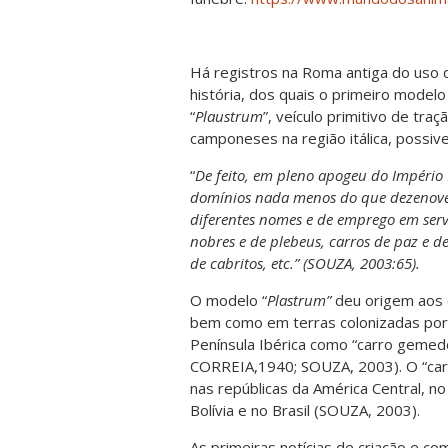
Há registros na Roma antiga do uso 
história, dos quais o primeiro model
“
Plaustrum
”, veículo primitivo de tr
camponeses na região itálica, possiv
“
De feito, em pleno apogeu do Impéri
domínios nada menos do que dezenove 
diferentes nomes e de emprego em servi
nobres e de plebeus, carros de paz e de
de cabritos, etc.” (SOUZA, 2003:65).
O modelo “
Plastrum”
deu origem aos c
bem como em terras colonizadas po
Península Ibérica como “carro gemedo
CORREIA,1940; SOUZA, 2003). O “car
nas repúblicas da América Central, no
Bolívia e no Brasil (SOUZA, 2003).
As primeiras notícias de criação e co