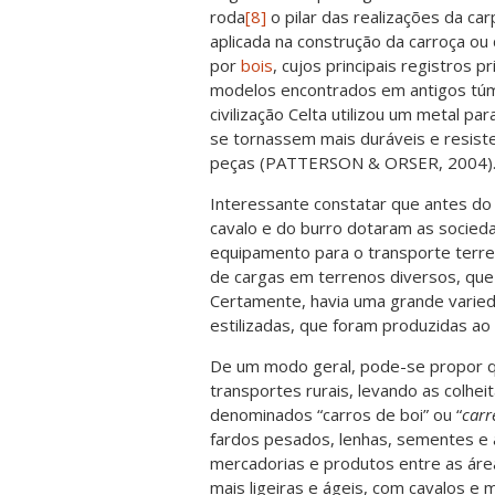
roda
[8]
o pilar das realizações da car
aplicada na construção da carroça ou
por
bois
, cujos principais registros 
modelos encontrados em antigos túmul
civilização Celta utilizou um metal p
se tornassem mais duráveis e resiste
peças (PATTERSON & ORSER, 2004)
Interessante constatar que antes do f
cavalo e do burro dotaram as socie
equipamento para o transporte terres
de cargas em terrenos diversos, que 
Certamente, havia uma grande varied
estilizadas, que foram produzidas 
De um modo geral, pode-se propor q
transportes rurais, levando as colhei
denominados “carros de boi” ou “
carr
fardos pesados, lenhas, sementes e a
mercadorias e produtos entre as áreas
mais ligeiras e ágeis, com cavalos e