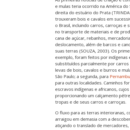
e mulas teria ocorrido na América do
direita do estuário do Prata (TRINDA
trouxeram bois e cavalos em sucessiv
o Brasil, incluindo carros, carroças e
no transporte de materiais e de produ
cana de açúcar, rebanhos, mercadoria
deslocamento, além de barcos e canoa
suas terras (SOUZA, 2003). Os primei
exemplo, foram feitos por indígenas 
substituídos parcialmente por carros
levas de bois, cavalos e burros e mu
São Paulo; a segunda, para
Pernambu
para outras localidades. Caminhos f
escravos indígenas e africanos, cujos
proporcionando um calçamento pétreo,
tropas e de seus carros e carroças.
O fluxo para as terras interioranas,
arraigou em demasia com a descobert
atiçando o translado de mercadores, t