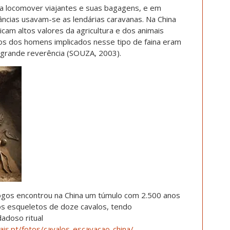
a locomover viajantes e suas bagagens, e em
ncias usavam-se as lendárias caravanas. Na China
icam altos valores da agricultura e dos animais
cios dos homens implicados nesse tipo de faina eram
 grande reverência (SOUZA, 2003).
gos encontrou na China um túmulo com 2.500 anos
os esqueletos de doze cavalos, tendo
adoso ritual
s.pt/fotos/cavalos-escavacao-china/