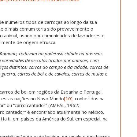
de inúmeros tipos de carroças ao longo da sua
o e o mais comum teria sido provavelmente o
ação animal, usado por comunidades de lavradores e
elmente de origem etrusca.
o Romano, rodavam na poderosa cidade ou nos seus
variedades de veículos tirados por animais, com
ços distintos: carros do campo e da cidade, carros de
 guerra, carros de boi e de cavalos, carros de mulas e
arros de boi em regiões da Espanha e Portugal,
r estas nações no Novo Mundo
[10]
, conhecidos na
r” ou “carro cantador” (AMEAL, 1962;
ro cantador” é encontrado atualmente no México,
 Haiti, em países da América do Sul, em especial, na
mercialização de gado bovino, do cavalo e dos burros