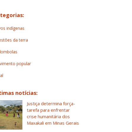
tegorias:
os indígenas
stões da terra
lombolas
imento popular
al
timas notícias:
Justiça determina força-
tarefa para enfrentar
crise humanitária dos
Maxakali em Minas Gerais