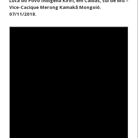
Luta do Povo Indígena Kiriri, em Caldas, sul de MG –
Vice-Cacique Merong Kamakã Mongoió.
07/11/2018.