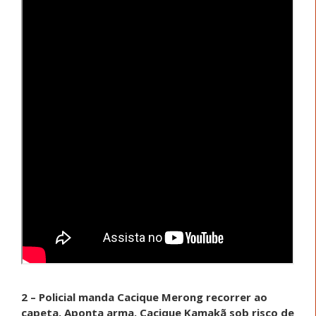
2 – Policial manda Cacique Merong recorrer ao
capeta. Aponta arma. Cacique Kamakã sob risco de