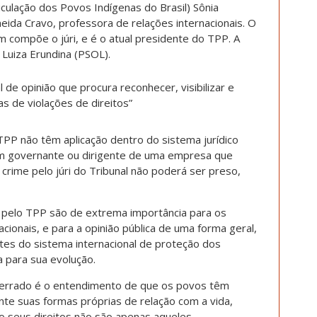
culação dos Povos Indígenas do Brasil) Sônia
eida Cravo, professora de relações internacionais. O
m compõe o júri, e é o atual presidente do TPP. A
 Luiza Erundina (PSOL).
 de opinião que procura reconhecer, visibilizar e
s de violações de direitos”
 TPP não têm aplicação dentro do sistema jurídico
Um governante ou dirigente de uma empresa que
rime pelo júri do Tribunal não poderá ser preso,
s pelo TPP são de extrema importância para os
acionais, e para a opinião pública de uma forma geral,
tes do sistema internacional de proteção dos
 para sua evolução.
Cerrado é o entendimento de que os povos têm
nte suas formas próprias de relação com a vida,
so seus direitos não são apenas aqueles