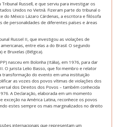
 Tribunal Russell, e que serviu para investigar os
ados Unidos no Vietnã. Fizeram parte do tribunal o
nte do México Lázaro Cárdenas, a escritora e filósofa
s de personalidades de diferentes países e áreas
bunal Russel II, que investigou as violações de
 americanas, entre elas a do Brasil. O segundo
) e Bruxelas (Bélgica).
P) nasceu em Bolonha (Itália), em 1976, para dar
 II. O jurista Lelio Basso, que foi membro e relator
 a transformação do evento em uma instituição
ificar as vozes dos povos vítimas de violações dos
iversal dos Direitos dos Povos – também conhecida
1976. A Declaração, elaborada em um momento
de exceção na América Latina, reconhece os povos
endo estes sempre os mais marginalizados no direito
essões internacionais que representam um