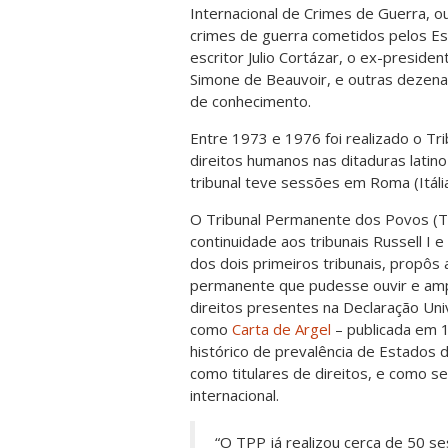
Internacional de Crimes de Guerra, ou
crimes de guerra cometidos pelos Est
escritor Julio Cortázar, o ex-preside
Simone de Beauvoir, e outras dezena
de conhecimento.
Entre 1973 e 1976 foi realizado o Tri
direitos humanos nas ditaduras latino
tribunal teve sessões em Roma (Itália
O Tribunal Permanente dos Povos (TP
continuidade aos tribunais Russell I e
dos dois primeiros tribunais, propôs
permanente que pudesse ouvir e ampl
direitos presentes na Declaração Un
como
Carta de Argel
– publicada em 
histórico de prevalência de Estados 
como titulares de direitos, e como s
internacional.
“O TPP já realizou cerca de 50 s