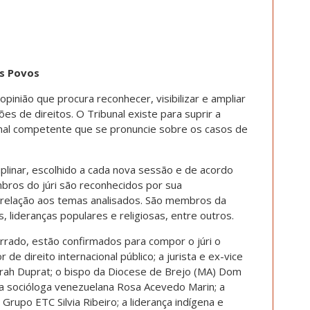
os Povos
opinião que procura reconhecer, visibilizar e ampliar
es de direitos. O Tribunal existe para suprir a
onal competente que se pronuncie sobre os casos de
ciplinar, escolhido a cada nova sessão e de acordo
ros do júri são reconhecidos por sua
 relação aos temas analisados. São membros da
as, lideranças populares e religiosas, entre outros.
rrado, estão confirmados para compor o júri o
 de direito internacional público; a jurista e ex-vice
rah Duprat; o bispo da Diocese de Brejo (MA) Dom
m; a socióloga venezuelana Rosa Acevedo Marin; a
Grupo ETC Silvia Ribeiro; a liderança indígena e