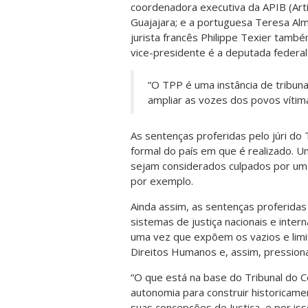
coordenadora executiva da APIB (Arti
Guajajara; e a portuguesa Teresa Alm
jurista francês Philippe Texier també
vice-presidente é a deputada federal
“O TPP é uma instância de tribunal
ampliar as vozes dos povos vítima
As sentenças proferidas pelo júri do
formal do país em que é realizado. 
sejam considerados culpados por um c
por exemplo.
Ainda assim, as sentenças proferida
sistemas de justiça nacionais e intern
uma vez que expõem os vazios e limi
Direitos Humanos e, assim, pressiona
“O que está na base do Tribunal do 
autonomia para construir historicame
suas concepções de Justiça, e por is