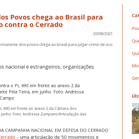
os Povos chega ao Brasil para
Cat
io contra o Cerrado
Pov
20/08/2021
Que
-permanente-dos-povos-chega-ao-brasil-para-julgar-crime-de-eco
Qui
Mov
os nacional e estrangeiros, organizações
Ger
Últ
PL 490 em frente ao anexo 2 da Câmara dos
m junho. Foto: Andressa Zumpano/Articulação das
DA CAMPANHA NACIONAL EM DEFESA DO CERRADO
Cerrado
– uma articulação de 50 movimentos e