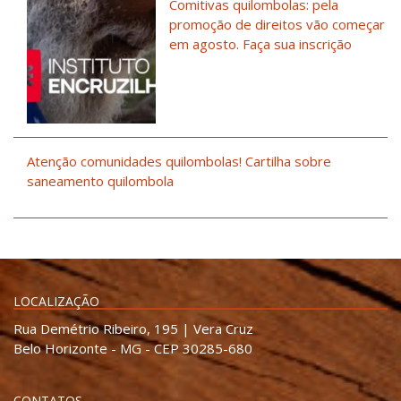
Comitivas quilombolas: pela
promoção de direitos vão começar
em agosto. Faça sua inscrição
Atenção comunidades quilombolas! Cartilha sobre
saneamento quilombola
LOCALIZAÇÃO
Rua Demétrio Ribeiro, 195 | Vera Cruz
Belo Horizonte - MG - CEP 30285-680
CONTATOS