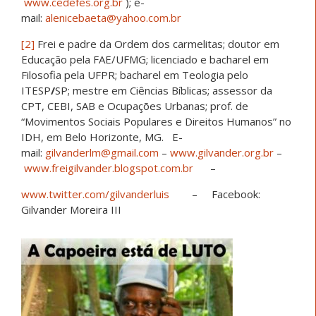
www.cedefes.org.br
); e-
mail:
alenicebaeta@yahoo.com.br
[2]
Frei e padre da Ordem dos carmelitas; doutor em
Educação pela FAE/UFMG; licenciado e bacharel em
Filosofia pela UFPR; bacharel em Teologia pelo
ITESP
/
SP; mestre em Ciências Bíblicas; assessor da
CPT, CEBI, SAB e Ocupações Urbanas; prof. de
“Movimentos Sociais Populares e Direitos Humanos” no
IDH, em Belo Horizonte, MG. E-
mail:
gilvanderlm@gmail.com
–
www.gilvander.org.br
–
www.freigilvander.blogspot.com.br
–
www.twitter.com/gilvanderluis
– Facebook:
Gilvander Moreira III