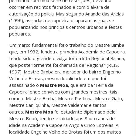
permitida com uma série de restrições, devendo
ocorrer em recintos fechados e com o alvará de
autorização da polícia. Mas segundo Anande das Areias
(1996), as rodas de capoeira ocuparam as ruas se
popularizando nos principais centros urbanos e festas
populares.
Um marco fundamental foi o trabalho do Mestre Bimba
que, em 1932, fundou a primeira Academia de Capoeira,
tendo sido o grande divulgador da luta Regional Baiana,
que posteriormente foi chamada de ‘Regional’ (REIS,
1997). Mestre Bimba era morador do bairro Engenho
Velho de Brotas, mesma localidade em que foi
assassinado o
Mestre Moa
, que era da ‘Terra da
Capoeira’ onde conviveu com grandes mestres, tais
como o Mestre Bimba, Mestre Pastinha, Mestre Gato,
Mestre Canjiquinha, Mestre Valdemar e tantos
outros.
Mestre Moa
foi estudante diplomado pelo
Mestre Bobó, tendo se iniciado aos 8 oito anos de
idade na Academia Capoeira Angola Cinco Estrelas. A
localidade Engelho Velho de Brotas foi um dos muitos