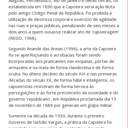
Alagoas, Pernambuco, Rio de Janeiro e Minas Gerais, foi
estabelecida em 1890 que a Capoeira seria ação ilícita
pelo antigo Código Penal da República. Foi proibida a
utilização de destreza corporal e exercício de agilidade
nas ruas e praças públicas, penalizando de seis meses a
dois anos a quem ousasse realizar ato de ‘capoeiragem’
(REGO, 1968).
Segundo Anande das Areias (1996), a arte da Capoeira
foi se aperfeiçoando e acrobacias foram sendo
incorporadas aos praticantes nas esquinas, portas de
armazéns e na mata de forma clandestina e de forma
oculta. No último decênio do século XIX e nas primeiras
décadas do século XX, de forma hábil e inteligente, os
capoeiristas resistiram de forma heroica às
perseguições e ao forte preconceito da sociedade e do
governo ‘republicano’, em República proclamada dia 15
de novembro de 1889 por generais em golpe militar.
Somente na década de 1930, durante o primeiro
Governo de Getúlio Vargas, a prática da Capoeira foi