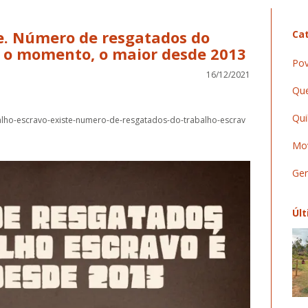
te. Número de resgatados do
Cat
é o momento, o maior desde 2013
Pov
16/12/2021
Que
Qui
balho-escravo-existe-numero-de-resgatados-do-trabalho-escrav
Mov
Ger
Últ