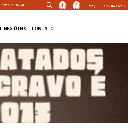
+55(31) 3224-7659
LINKS ÚTEIS
CONTATO