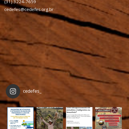
(31) 3224-7659
cedefes@cedefes.org.br
cedefes_