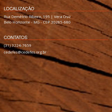
LOCALIZAÇÃO
Rua Demétrio Ribeiro, 195 | Vera Cruz
Belo Horizonte - MG - CEP 30285-680
CONTATOS
(31) 3224-7659
cedefes@cedefes.org.br