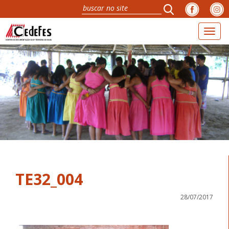
Toggl
naviga
TE32_004
28/07/2017