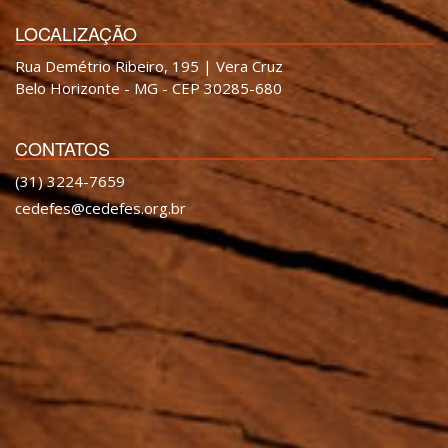
LOCALIZAÇÃO
Rua Demétrio Ribeiro, 195 | Vera Cruz
Belo Horizonte - MG - CEP 30285-680
CONTATOS
(31) 3224-7659
cedefes@cedefes.org.br