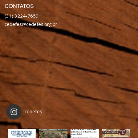
CONTATOS
(31) 3224-7659
cedefes@cedefes.org.br
cedefes_