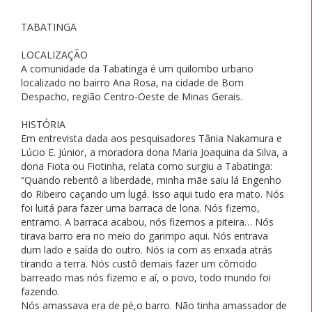
TABATINGA
LOCALIZAÇÃO
A comunidade da Tabatinga é um quilombo urbano
localizado no bairro Ana Rosa, na cidade de Bom
Despacho, região Centro-Oeste de Minas Gerais.
HISTÓRIA
Em entrevista dada aos pesquisadores Tânia Nakamura e
Lúcio E. Júnior, a moradora dona Maria Joaquina da Silva, a
dona Fiota ou Fiotinha, relata como surgiu a Tabatinga:
“Quando rebentô a liberdade, minha mãe saiu lá Engenho
do Ribeiro caçando um lugá. Isso aqui tudo era mato. Nós
foi luitá para fazer uma barraca de lona. Nós fizemo,
entramo. A barraca acabou, nós fizemos a piteira… Nós
tirava barro era no meio do garimpo aqui. Nós entrava
dum lado e saída do outro. Nós ia com as enxada atrás
tirando a terra. Nós custô demais fazer um cômodo
barreado mas nós fizemo e aí, o povo, todo mundo foi
fazendo.
Nós amassava era de pé,o barro. Não tinha amassador de