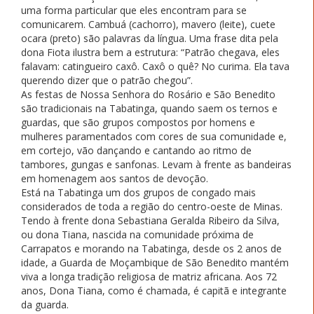
uma forma particular que eles encontram para se
comunicarem. Cambuá (cachorro), mavero (leite), cuete
ocara (preto) são palavras da língua. Uma frase dita pela
dona Fiota ilustra bem a estrutura: “Patrão chegava, eles
falavam: catingueiro caxô. Caxô o quê? No curima. Ela tava
querendo dizer que o patrão chegou”.
As festas de Nossa Senhora do Rosário e São Benedito
são tradicionais na Tabatinga, quando saem os ternos e
guardas, que são grupos compostos por homens e
mulheres paramentados com cores de sua comunidade e,
em cortejo, vão dançando e cantando ao ritmo de
tambores, gungas e sanfonas. Levam à frente as bandeiras
em homenagem aos santos de devoção.
Está na Tabatinga um dos grupos de congado mais
considerados de toda a região do centro-oeste de Minas.
Tendo à frente dona Sebastiana Geralda Ribeiro da Silva,
ou dona Tiana, nascida na comunidade próxima de
Carrapatos e morando na Tabatinga, desde os 2 anos de
idade, a Guarda de Moçambique de São Benedito mantém
viva a longa tradição religiosa de matriz africana. Aos 72
anos, Dona Tiana, como é chamada, é capitã e integrante
da guarda.