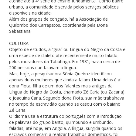
atende até a 4ª série do ensino fundamental. Como bairro
urbano, a comunidade é servida pelos serviços públicos
disponíveis na cidade.
Além dos grupos de congado, há a Associação de
Quilombo dos Carrapatos, coordenada pela Dona
Sebastiana.
CULTURA
Objeto de estudos, a “gira” ou Língua do Negro da Costa é
uma espécie de dialeto até recentemente muito falado
pelos moradores da Tabatinga. Em 1981, havia cerca de
200 pessoas que falavam a língua.
Mas, hoje, a pesquisadora Sônia Queiroz identificou
apenas duas mulheres que ainda a falam. Uma delas é a
dona Fiota, filha de um dos falantes mais antigos da
Língua do Negro da Costa, chamado Zé Caria (ou Zacaria)
e Joaquina Caria. Segundo dona Fiota, sua mãe trabalhava
no tempo da escravidão quando se casou com o baiano
Zé Caria.
O idioma usa a estrutura do português com a introdução
de palavras do grupo banto, quimbundo e umbundo,
faladas, até hoje, em Angola. A língua, surgida quando os
escravos começam a realizar trabalhos domésticos, foi