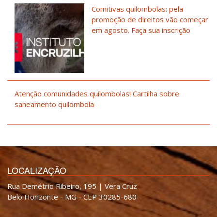
Comitivas quilombolas: pela
promoção de direitos vão começar
em agosto. Faça sua inscrição
Atenção comunidades quilombolas! Cartilha sobre
saneamento quilombola
LOCALIZAÇÃO
Rua Demétrio Ribeiro, 195 | Vera Cruz
Belo Horizonte - MG - CEP 30285-680